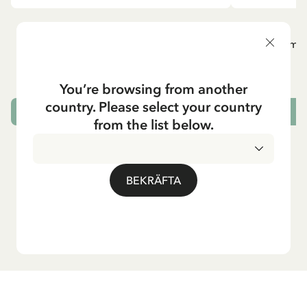
PIPPI LÅNGSTRUMP
P
Långärmad topp Pippi Långstrump med
Långärmad
kappsäcken - Mörkblå
295.00 SEK
You’re browsing from another
country. Please select your country
VÄLJ STORLEK
from the list below.
BEKRÄFTA