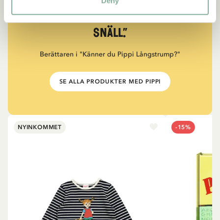
“Den som är väldigt stark
Deny
måste också vara väldigt
snäll.”
Berättaren i "Känner du Pippi Långstrump?"
SE ALLA PRODUKTER MED PIPPI
NYINKOMMET
-15%