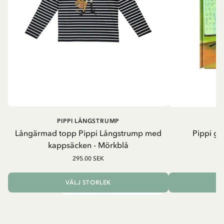
PIPPI LÅNGSTRUMP
Långärmad topp Pippi Långstrump med
Pippi ge
kappsäcken - Mörkblå
8
295.00 SEK
VÄLJ STORLEK
L