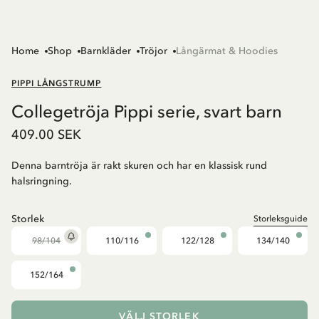
Home
Shop
Barnkläder
Tröjor
Långärmat & Hoodies
PIPPI LÅNGSTRUMP
Collegetröja Pippi serie, svart barn
409.00 SEK
Denna barntröja är rakt skuren och har en klassisk rund
halsringning.
Storlek
Storleksguide
98/104
110/116
122/128
134/140
152/164
VÄLJ STORLEK