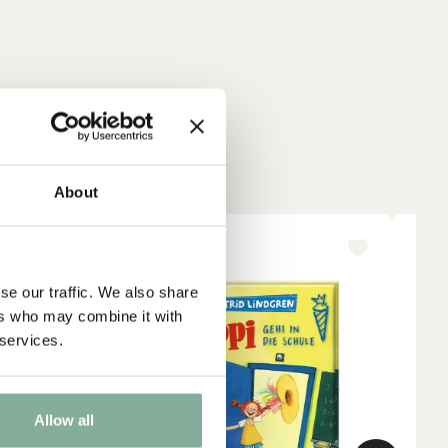
About
-15%
NY
se our traffic. We also share
ers who may combine it with
 services.
Allow all