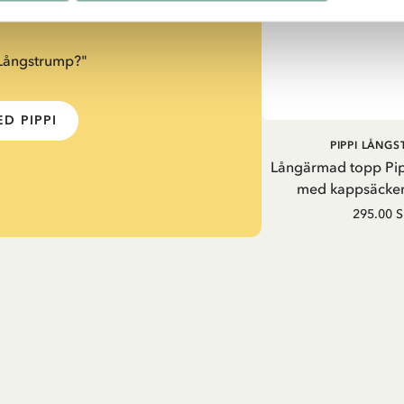
 Långstrump?"
D PIPPI
PIPPI LÅNG
Långärmad topp Pi
med kappsäcken
295.00 