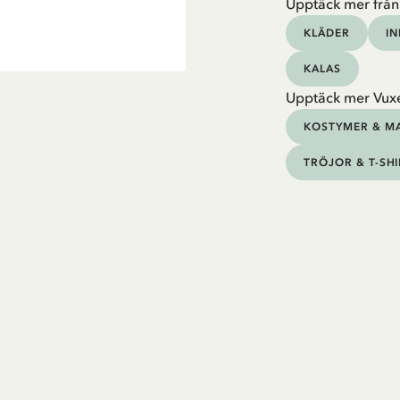
Upptäck mer från
KLÄDER
I
KALAS
Upptäck mer Vux
KOSTYMER & M
TRÖJOR & T-SH