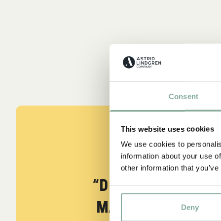
Consent
This website uses cookies
We use cookies to personalis
information about your use of
CITAT
other information that you’ve
“Den som är väld
måste också var
Deny