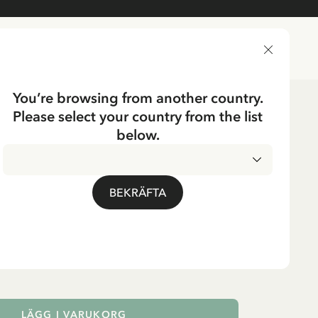
LEVERANSLAND
You’re browsing from another country.
Please select your country from the list
er för vuxna
Strumpor för vuxna
below.
UMP
 Pippi Tittut Motiv
BEKRÄFTA
osa
LÄGG I VARUKORG