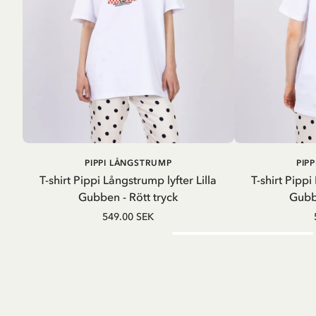
LÄGG I
PIPPI LÅNGSTRUMP
PIP
VARUKORG
T-shirt Pippi Långstrump lyfter Lilla
T-shirt Pippi
Gubben - Rött tryck
Gubbe
549.00 SEK