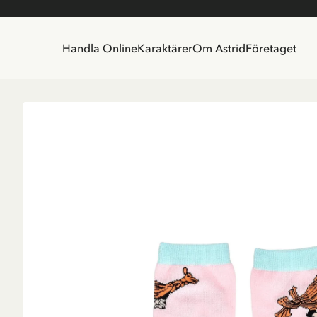
Handla Online
Karaktärer
Om Astrid
Företaget