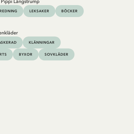
 Pippi Långstrump
NREDNING
LEKSAKER
BÖCKER
enkläder
ASKERAD
KLÄNNINGAR
IRTS
BYXOR
SOVKLÄDER