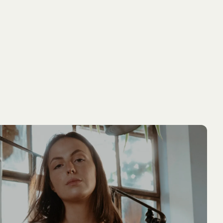
LÄGG I
PIPPI LÅNGSTRUMP
NYINKOMMET
NYINKOMM
VARUKORG
T-shirt Pippi Långstrump lyfter poliserna
549.00 SEK