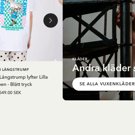
KLÄDER
Andra kläder 
LÄGG I
LÄGG I
PI LÅNGSTRUMP
PIPPI LÅNGSTRUMP
VARUKORG
VARUKO
 Långstrump lyfter Lilla
T-shirt Pippi Långstrump Sakleta
n - Blått tryck
SE ALLA VUXENKLÄDER
549.00 SEK
549.00 SEK