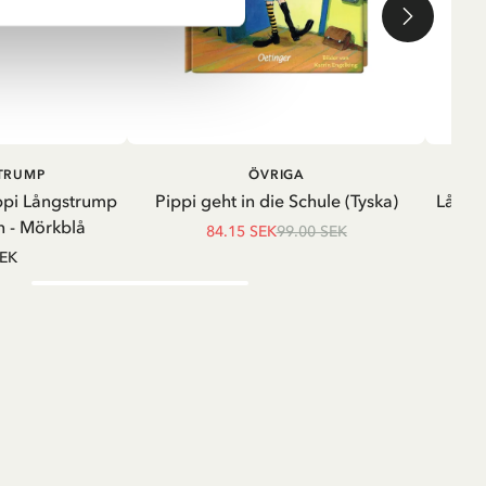
LÄGG I VARUKORG
LÄGG I
STRUMP
ÖVRIGA
VARUKORG
ppi Långstrump
Pippi geht in die Schule (Tyska)
Långä
 - Mörkblå
84.15 SEK
99.00 SEK
SEK