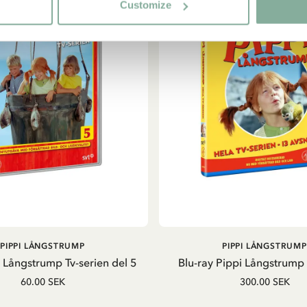
Customize
LÄGG I VARUKORG
LÄGG I VARUKORG
PIPPI LÅNGSTRUMP
PIPPI LÅNGSTRUMP
 Långstrump Tv-serien del 5
Blu-ray Pippi Långstrump 
60.00 SEK
300.00 SEK