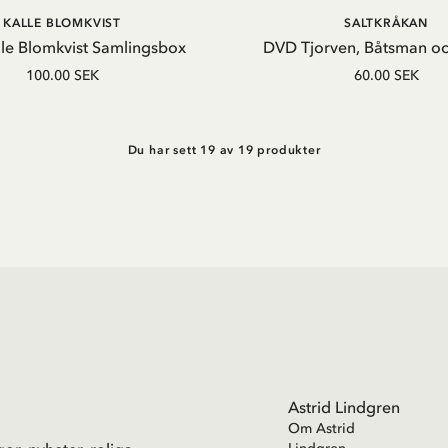
LÄGG I VARUKORG
LÄGG I VARUKORG
KALLE BLOMKVIST
SALTKRÅKAN
le Blomkvist Samlingsbox
DVD Tjorven, Båtsman o
100.00 SEK
60.00 SEK
Du har sett 19 av 19 produkter
Astrid Lindgren
Om Astrid