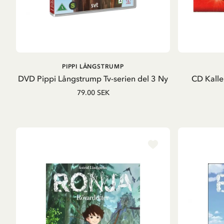
LÄGG I VARUKORG
PIPPI LÅNGSTRUMP
DVD Pippi Långstrump Tv-serien del 3 Ny
CD Kalle
79.00 SEK