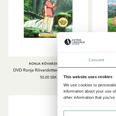
Consent
LÄGG I VARUKORG
RONJA RÖVARDOTTER
R
DVD Ronja Rövardotter Volym 1 av 6
DVD Ronja
This website uses cookies
50.00 SEK
We use cookies to personalis
information about your use of
other information that you’ve