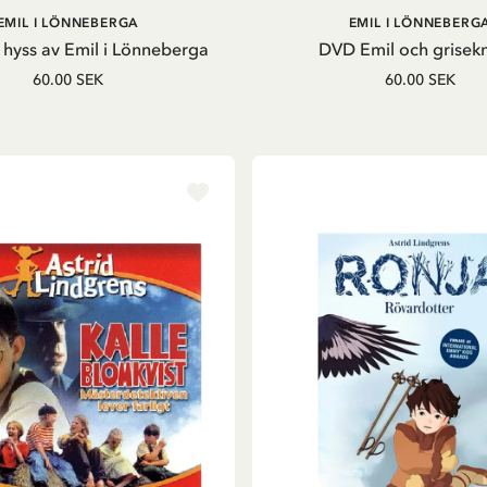
LÄGG I VARUKORG
LÄGG I VARUKORG
EMIL I LÖNNEBERGA
EMIL I LÖNNEBERG
hyss av Emil i Lönneberga
DVD Emil och grisek
60.00 SEK
60.00 SEK