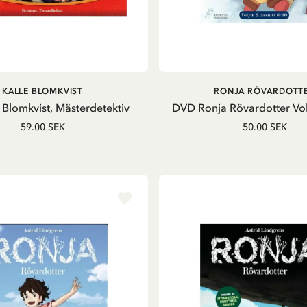
LÄGG I VARUKORG
LÄGG I VARUKORG
KALLE BLOMKVIST
RONJA RÖVARDOTT
 Blomkvist, Mästerdetektiv
DVD Ronja Rövardotter Vo
59.00 SEK
50.00 SEK