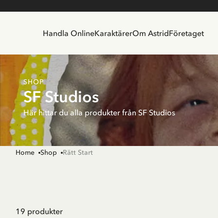
Handla Online
Karaktärer
Om Astrid
Företaget
SHOP
SF Studios
Här hittar du alla produkter från SF Studios
Home
Shop
Rätt Start
19
produkter