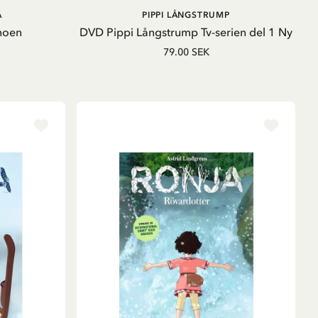
LÄGG I VARUKORG
A
PIPPI LÅNGSTRUMP
noen
DVD Pippi Långstrump Tv-serien del 1 Ny
79.00 SEK