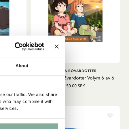
About
LÄGG I VARUKORG
ER
RONJA RÖVARDOTTER
lym 4 av 6
DVD Ronja Rövardotter Volym 6 av 6
50.00 SEK
se our traffic. We also share
ers who may combine it with
 services.