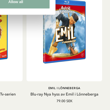
Allow all
LÄGG I VARUKORG
EMIL I LÖNNEBERGA
Tv-serien
Blu-ray Nya hyss av Emil i Lönneberga
79.00 SEK