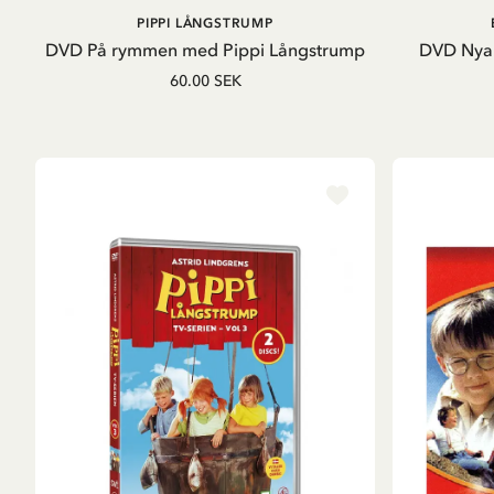
LÄGG I VARUKORG
PIPPI LÅNGSTRUMP
DVD På rymmen med Pippi Långstrump
DVD Nya 
60.00 SEK