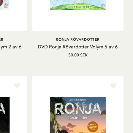
LÄGG I VARUKORG
ER
RONJA RÖVARDOTTER
lym 2 av 6
DVD Ronja Rövardotter Volym 5 av 6
50.00 SEK