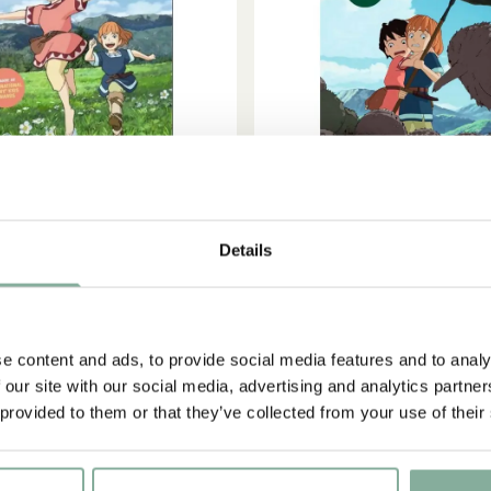
Details
LÄGG I VARUKORG
LÄGG I VARUKORG
ONJA RÖVARDOTTER
RONJA RÖVARDOTT
 Rövardotter Volym 3 av 6
DVD Ronja Rövardotter Vo
50.00 SEK
50.00 SEK
e content and ads, to provide social media features and to analy
 our site with our social media, advertising and analytics partn
 provided to them or that they’ve collected from your use of their