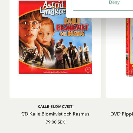
Deny
LÄGG I VARUKORG
KALLE BLOMKVIST
CD Kalle Blomkvist och Rasmus
DVD Pippi
79.00 SEK