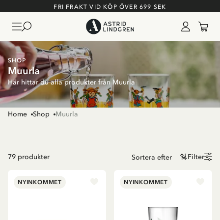
FRI FRAKT VID KÖP ÖVER 699 SEK
SHOP
Muurla
Här hittar du alla produkter från Muurla
Home
Shop
Muurla
79
produkter
Filter
NYINKOMMET
NYINKOMMET