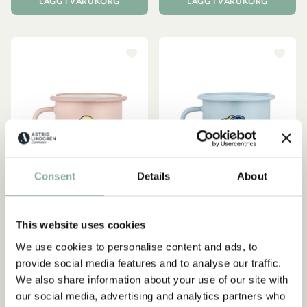
LÄGG I VARUKORG
LÄGG I VARUKORG
Consent
Details
About
This website uses cookies
EMIL I LÖNNEBERGA
EMIL I LÖNNEBERGA
We use cookies to personalise content and ads, to
Emaljmugg Emil i
Emaljmugg Emil i
provide social media features and to analyse our traffic.
Lönneberga - Ida 2,5 dl
Lönneberga 2,5 dl - Blå
We also share information about your use of our site with
Rosa
159.00 SEK
our social media, advertising and analytics partners who
159.00 SEK