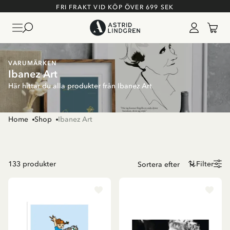
FRI FRAKT VID KÖP ÖVER 699 SEK
VARUMÄRKEN
Ibanez Art
Här hittar du alla produkter från Ibanez Art
Home
Shop
Ibanez Art
133
produkter
Filter