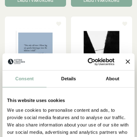
LÄGG I VARUKORG
LÄGG I VARUKORG
Consent
Details
About
This website uses cookies
ASTRID LINDGREN
BRÖDERNA LEJONHJÄRTA
We use cookies to personalise content and ads, to
Poster Astrid Lindgren -
Poster Bröderna
provide social media features and to analyse our traffic.
Klättra i träd - 21x30 cm
Lejonhjärta Karmafallet -
We also share information about your use of our site with
50x70 cm
79.00 SEK
our social media, advertising and analytics partners who
299.00 SEK