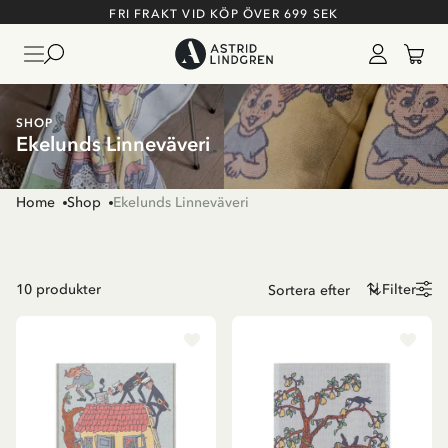
FRI FRAKT VID KÖP ÖVER 699 SEK
SHOP
Ekelunds Linneväveri
Home
Shop
Ekelunds Linneväveri
10
produkter
Filter