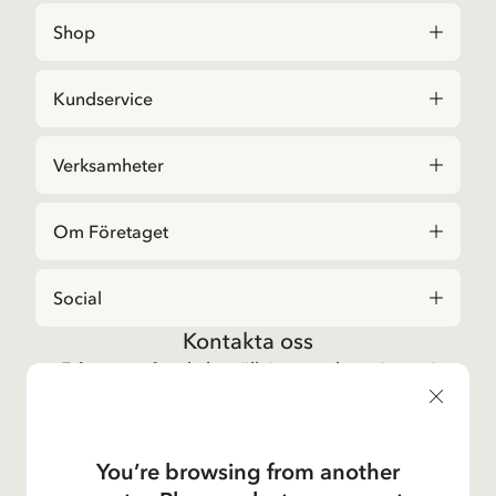
Shop
Kundservice
Verksamheter
Om Företaget
Social
Kontakta oss
Frågor angående beställningar och sortiment i
Astrid Lindgrenbutiken
, vänligen kontakta vår
kundtjänst:
E-post
You’re browsing from another
shop@astridlindgren.com