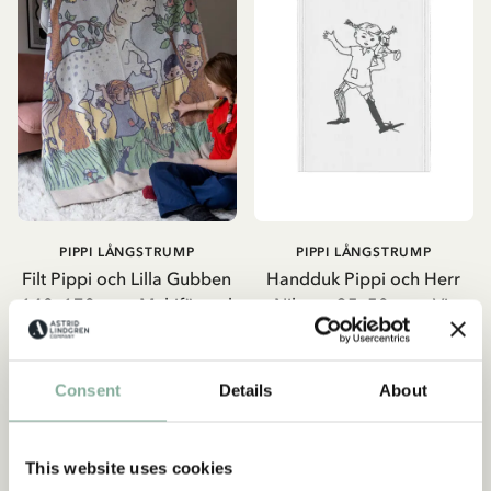
PIPPI LÅNGSTRUMP
PIPPI LÅNGSTRUMP
Filt Pippi och Lilla Gubben
Handduk Pippi och Herr
140x170 cm – Multifärgad
Nilsson 35x50 cm – Vit
1 650.00 SEK
215.00 SEK
LÄGG I VARUKORG
LÄGG I VARUKORG
Consent
Details
About
This website uses cookies