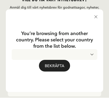
Anmäl dig till vårt nyhetsbrev för godnattsagor, nyheter,
roliga produkter och massa mer! Dessutom får du en
rabattkod som ger dig 10 % på din första beställning.
You’re browsing from another
country. Please select your country
Ja, jag accepterar
villkoren
.
from the list below.
Astrid Lindgren
BEKRÄFTA
Shop
Kundservice
Verksamheter