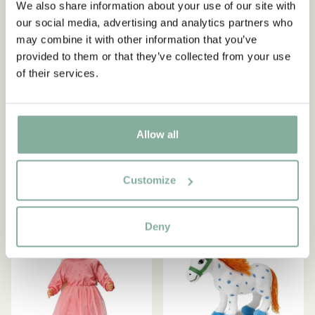
We also share information about your use of our site with
our social media, advertising and analytics partners who
may combine it with other information that you’ve
provided to them or that they’ve collected from your use
PIPPI LÅNGSTRUMP
SALTKRÅKAN
of their services.
Mjuk Nyckelring Lilla
Skrållan Mörkt Hår Blå
Gubben
Klänning - 45 cm
118.15 SEK
139.00 SEK
525.00 SEK
Allow all
LÄGG I VARUKORG
LÄGG I VARUKORG
Customize
Deny