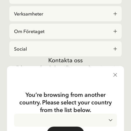
Verksamheter
Om Företaget
Social
Kontakta oss
Frågor angående beställningar och sortiment i
Astrid Lindgrenbutiken
, vänligen kontakta vår
kundtjänst:
E-post
You’re browsing from another
shop@astridlindgren.com
country. Please select your country
Om du vill komma i kontakt med Astrid Lindgren
from the list below.
Aktiebolag så hittar du alla medarbetare här:
Kontakter
INTEGRITETSPOLICY
LEVERANSLAND