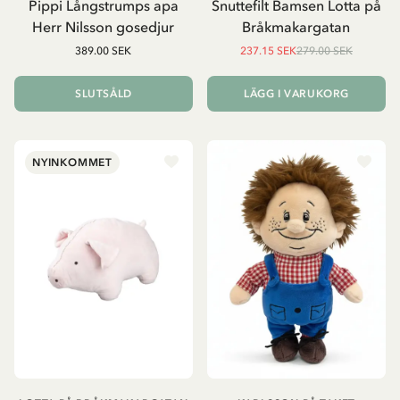
Pippi Långstrumps apa
Snuttefilt Bamsen Lotta på
Herr Nilsson gosedjur
Bråkmakargatan
389.00 SEK
237.15 SEK
279.00 SEK
SLUTSÅLD
LÄGG I VARUKORG
NYINKOMMET