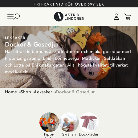
FRI FRAKT VID KÖP ÖVER 699 SEK
LEKSAKER
Dockor & Gosedjur
Här hittar du barnens älskade dockor och mjuka gosedjur med
Pippi Långstrump, Emil i Lönneberga, Madicken, Saltkråkan
och Lotta på Bråkmakargatan. Allt i högsta kvalitet, tillverkat
med kärlek!
Home
Shop
Leksaker
Dockor & Gosedjur
Pippi-
Skrållan
Dockkläder