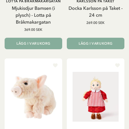
LOTTA PÅ BRÅKMAKARGATAN
KARLSSON PÅ TAKET
Mjukisdjur Bamsen (i
Docka Karlsson på Taket -
plysch) - Lotta på
24 cm
Bråkmakargatan
269.00 SEK
369.00 SEK
LÄGG I VARUKORG
LÄGG I VARUKORG