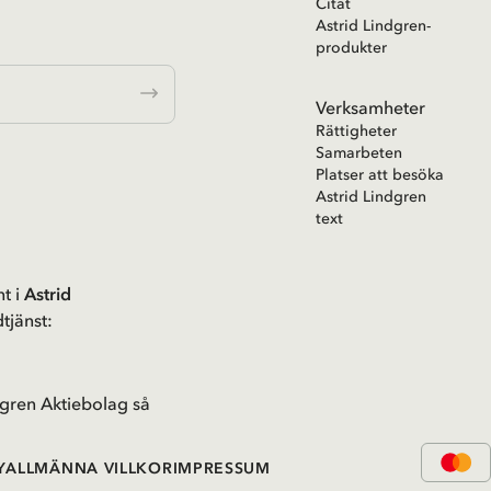
Citat
Astrid Lindgren-
produkter
Verksamheter
Rättigheter
Samarbeten
Platser att besöka
Astrid Lindgren
text
t i
Astrid
tjänst:
gren Aktiebolag så
Y
ALLMÄNNA VILLKOR
IMPRESSUM