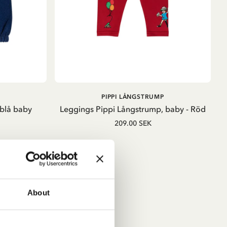
LÄGG I
LÄGG I
PIPPI LÅNGSTRUMP
VARUKORG
VARUKORG
blå baby
Leggings Pippi Långstrump, baby - Röd
209.00 SEK
About