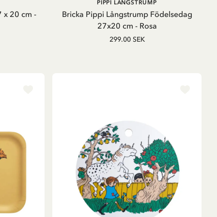
LÄGG I VARUKORG
PIPPI LÅNGSTRUMP
 x 20 cm -
Bricka Pippi Långstrump Födelsedag
27x20 cm - Rosa
299.00 SEK