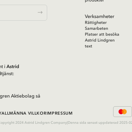
produkter
Verksamheter
Rättigheter
Samarbeten
Platser att besöka
Astrid Lindgren
text
t i
Astrid
tjänst:
gren Aktiebolag så
Y
ALLMÄNNA VILLKOR
IMPRESSUM
opyright 2024 Astrid Lindgren Company
|
Denna sida senast uppdaterad 2025-0