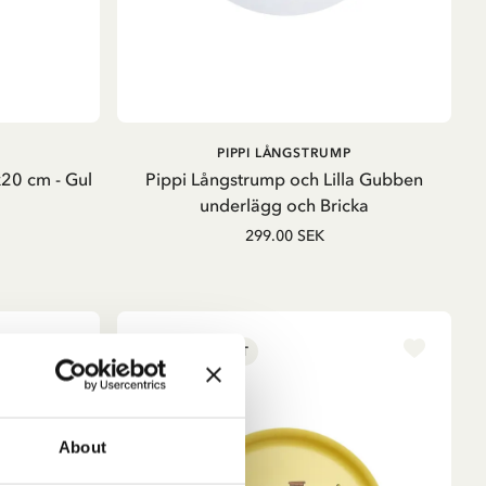
LÄGG I VARUKORG
PIPPI LÅNGSTRUMP
20 cm - Gul
Pippi Långstrump och Lilla Gubben
underlägg och Bricka
299.00 SEK
NYINKOMMET
About