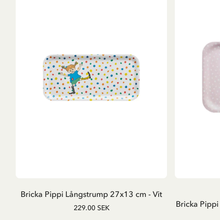
LÄGG I VARUKORG
Bricka Pippi Långstrump 27x13 cm - Vit
Bricka Pipp
229.00 SEK