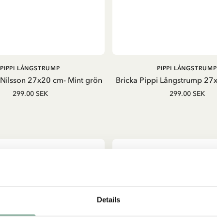
LÄGG I VARUKORG
LÄGG I VARUKORG
PIPPI LÅNGSTRUMP
PIPPI LÅNGSTRUMP
 Nilsson 27x20 cm- Mint grön
Bricka Pippi Långstrump 27x
299.00 SEK
299.00 SEK
Details