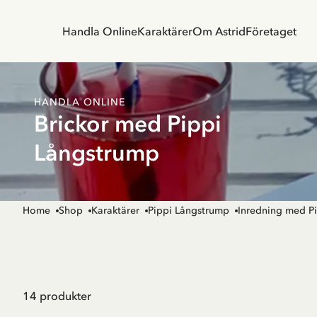
Handla Online
Karaktärer
Om Astrid
Företaget
HANDLA ONLINE
Brickor med Pippi
Långstrump
Home
Shop
Karaktärer
Pippi Långstrump
Inredning med P
14
produkter