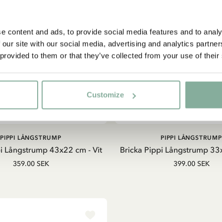
e content and ads, to provide social media features and to analy
 our site with our social media, advertising and analytics partn
 provided to them or that they’ve collected from your use of their
Customize
LÄGG I VARUKORG
LÄGG I VARUKORG
PIPPI LÅNGSTRUMP
PIPPI LÅNGSTRUMP
pi Långstrump 43x22 cm - Vit
Bricka Pippi Långstrump 33x
359.00 SEK
399.00 SEK