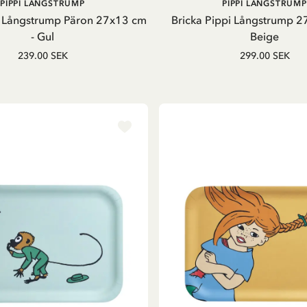
LÄGG I VARUKORG
LÄGG I VARUKORG
PIPPI LÅNGSTRUMP
PIPPI LÅNGSTRUMP
i Långstrump Päron 27x13 cm
Bricka Pippi Långstrump 27
- Gul
Beige
239.00 SEK
299.00 SEK