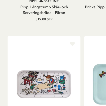
LÄGG I VARUKORG
PIPPI LÅNGSTRUMP
Pippi Långstrump Skär- och
Bricka Pipp
Serveringsbräda – Päron
319.00 SEK