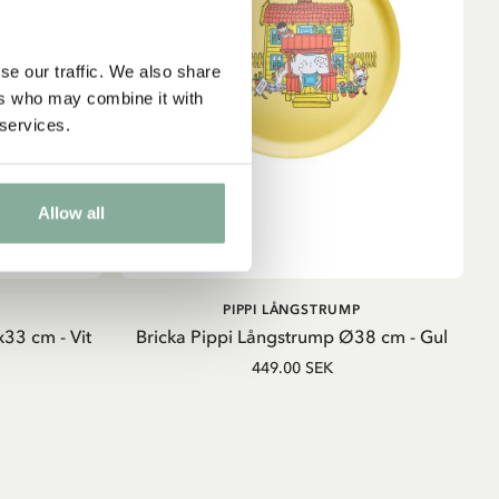
se our traffic. We also share
ers who may combine it with
 services.
Allow all
LÄGG I VARUKORG
PIPPI LÅNGSTRUMP
33 cm - Vit
Bricka Pippi Långstrump Ø38 cm - Gul
449.00 SEK