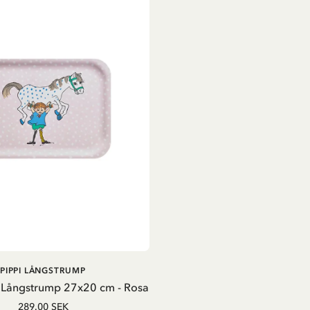
LÄGG I VARUKORG
PIPPI LÅNGSTRUMP
i Långstrump 27x20 cm - Rosa
289.00 SEK