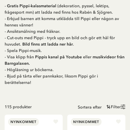
-
Gratis Pippi-kalasmateria
l
(dekoration, pyssel, lektips,
frågesport mm) att ladda ned finns hos Rabén & Sjögren.
- Erbjud barnen att komma utklädda till Pippi eller någon av
hennes vänner!
- Ansiktsmålning med fräknar.
- Cut-outs med Pippi - tryck upp en bild och gör ett hål för
huvudet.
Bild finns att ladda ner här
.
- Spela Pippi-musik.
- Visa klipp från
Pippis kanal på Youtube
eller
musikvideor från
Barngalaxen.
- Högläsning ur böckerna.
- Bjud på tårta eller pannkakor, liksom Pippi gör i
berättelserna!
115
produkter
Filter
NYINKOMMET
NYINKOMMET