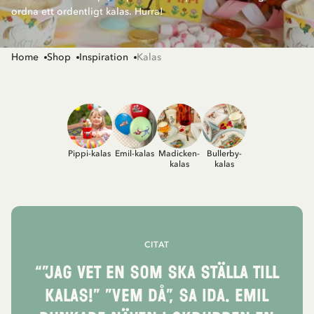
ordna ett ordentligt kalas. Hurra!
Home
Shop
Inspiration
Kalas
Pippi-kalas
Emil-kalas
Madicken-
Bullerby-
kalas
kalas
CITAT
“”Jag vet en som ska ställa till
kalas!” ”Vem då”, sa Ida. Emil