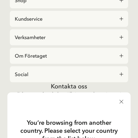
Shop
Kundservice
Verksamheter
Om Företaget
Social
Kontakta oss
Frågor angående beställningar och sortiment i
Astrid Lindgrenbutiken
, vänligen kontakta vår
kundtjänst:
E-post
You’re browsing from another
shop@astridlindgren.com
country. Please select your country
Om du vill komma i kontakt med Astrid Lindgren