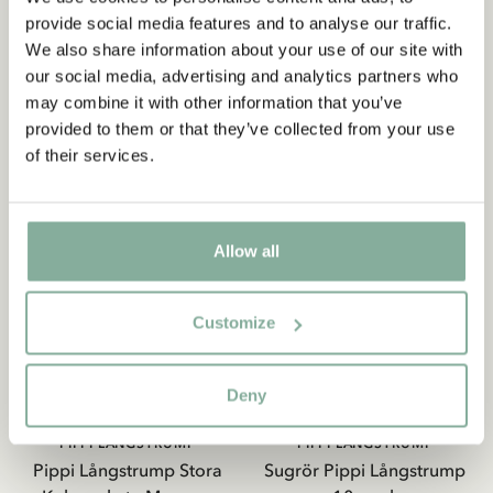
279.00 SEK
179.00 SEK
- få 10% rabatt
provide social media features and to analyse our traffic.
Börja prenumerera på Astrid Lindgrenbutikens
We also share information about your use of our site with
GÅ TILL PRODUKT
GÅ TILL PRODUKT
nyhetsbrev för unika erbjudanden och fakta om
our social media, advertising and analytics partners who
Astrid Lindgren. Dessutom får du 10% rabatt på
may combine it with other information that you’ve
ditt första köp!
provided to them or that they’ve collected from your use
PAKETPRIS
of their services.
Ja, jag accepterar
villkoren
.
PRENUMERERA NU
Allow all
Customize
Deny
PIPPI LÅNGSTRUMP
PIPPI LÅNGSTRUMP
Pippi Långstrump Stora
Sugrör Pippi Långstrump