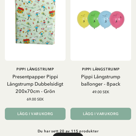
PIPPI LÅNGSTRUMP
PIPPI LÅNGSTRUMP
Presentpapper Pippi
Pippi Långstrump
Långstrump Dubbelsidigt
ballonger - 8pack
200x70cm - Grön
49.00 SEK
69.00 SEK
LÄGG I VARUKORG
LÄGG I VARUKORG
Du har sett 20 av 115 produkter