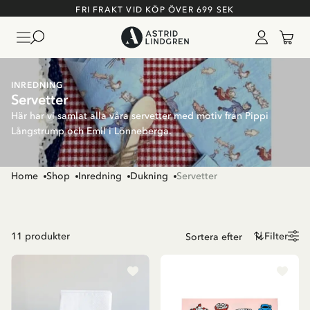
FRI FRAKT VID KÖP ÖVER 699 SEK
INREDNING
Servetter
Här har vi samlat alla våra servetter med motiv från Pippi
Långstrump och Emil i Lönneberga.
Home
Shop
Inredning
Dukning
Servetter
11
produkter
Filter