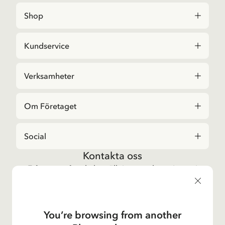
Shop
Kundservice
Verksamheter
Om Företaget
Social
Kontakta oss
Frågor angående beställningar och sortiment i
Astrid Lindgrenbutiken
, vänligen kontakta vår
kundtjänst:
E-post
You’re browsing from another
shop@astridlindgren.com