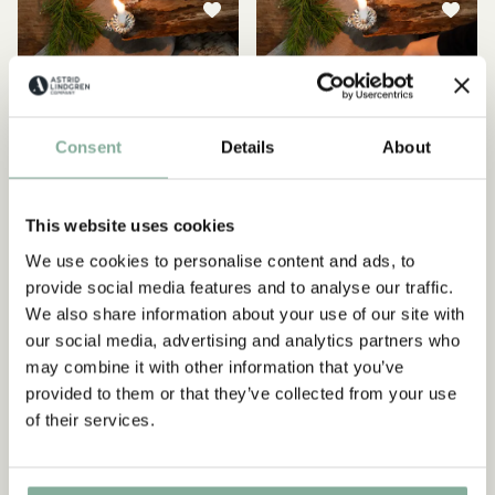
Consent
Details
About
This website uses cookies
We use cookies to personalise content and ads, to
provide social media features and to analyse our traffic.
BARNEN I BULLERBYN
BARNEN I BULLERBYN
We also share information about your use of our site with
Servetter Barnen i
Servetter Barnen i
our social media, advertising and analytics partners who
Bullerbyn, kapitel 1
Bullerbyn, kapitel 2
may combine it with other information that you’ve
provided to them or that they’ve collected from your use
69.00 SEK
69.00 SEK
of their services.
LÄGG I VARUKORG
LÄGG I VARUKORG