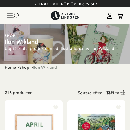
FRI FRAKT VID KÖP ÖVER 699 SEK
SHOP
Ilon Wikland
Upptäck alla produkter med illustrationer av Ilon Wikland
Home
Shop
Ilon Wikland
216
produkter
Filter