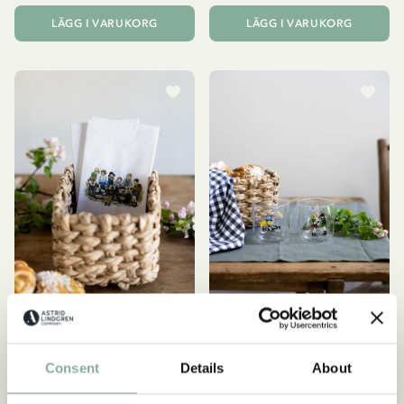
LÄGG I VARUKORG
LÄGG I VARUKORG
BARNEN I BULLERBYN
BARNEN I BULLERBYN
Servetter med Barnen i
Dricksglas Barnen i
Consent
Details
About
Bullerbyn motiv - vit
Bullerbyn - 2-pack
69.00 SEK
199.00 SEK