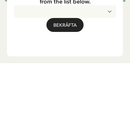
from the list below.
BEKRÄFTA
Vill du ha vårt nyhetsbrev?
Anmäl dig till vårt nyhetsbrev för godnattsagor, nyheter,
roliga produkter och massa mer! Dessutom får du en
rabattkod som ger dig 10 % på din första beställning.