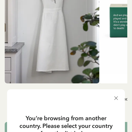
MADICKEN
A
Vitt förkläde - Madicken
Mug - And 
799.00 SEK
You’re browsing from another
country. Please select your country
LÄGG I VARUKORG
L