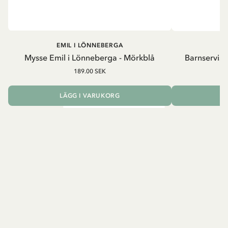
EMIL I LÖNNEBERGA
EM
Mysse Emil i Lönneberga - Mörkblå
Barnservis 
189.00 SEK
LÄGG I VARUKORG
L