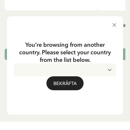
PIPPI LÅNGSTRUMP
P
Servetter Pippi Långstrump lyfter Lilla
Choklad & Kol
Gubben - Rosa
59.00 SEK
You’re browsing from another
country. Please select your country
LÄGG I VARUKORG
L
from the list below.
BEKRÄFTA