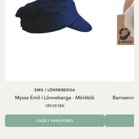
EMIL I LÖNNEBERGA
EM
Mysse Emil i Lönneberga - Mörkblå
Barnservis 
189.00 SEK
LÄGG I VARUKORG
L