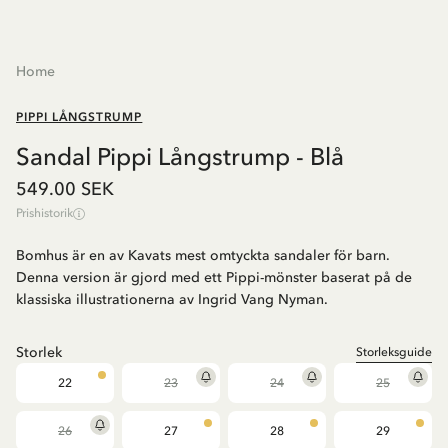
Home
PIPPI LÅNGSTRUMP
Sandal Pippi Långstrump - Blå
549.00 SEK
Prishistorik
Bomhus är en av Kavats mest omtyckta sandaler för barn.
Denna version är gjord med ett Pippi-mönster baserat på de
klassiska illustrationerna av Ingrid Vang Nyman.
Storlek
Storleksguide
22
23
24
25
26
27
28
29