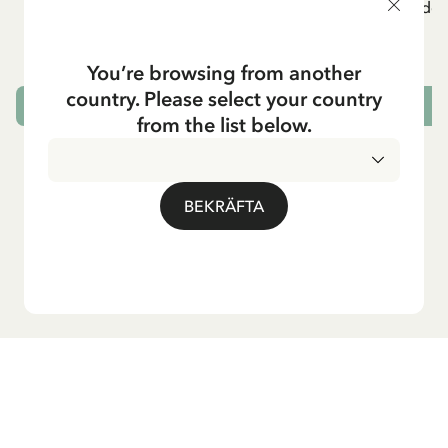
Ribbstickade leggings Pippi Långstrump -
Ribbstickade 
Lila
249.95 SEK
You’re browsing from another
country. Please select your country
VÄLJ STORLEK
from the list below.
BEKRÄFTA