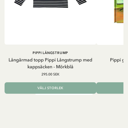
PIPPI LÅNGSTRUMP
Långärmad topp Pippi Långstrump med
Pippi ge
kappsäcken - Mörkblå
8
295.00 SEK
VÄLJ STORLEK
L