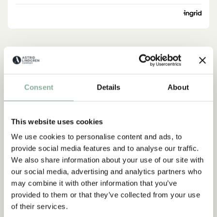
Upptäck mer från Pippi Långstrump
KLÄDER
INREDNING
LEKSAKER
BÖCKER
Consent
Details
About
KALAS
Upptäck mer Kläder
This website uses cookies
KOSTYMER & MASKERAD
KLÄNNINGAR
We use cookies to personalise content and ads, to
TRÖJOR & T-SHIRTS
BYXOR
SOVKLÄDER
provide social media features and to analyse our traffic.
We also share information about your use of our site with
our social media, advertising and analytics partners who
may combine it with other information that you’ve
provided to them or that they’ve collected from your use
of their services.