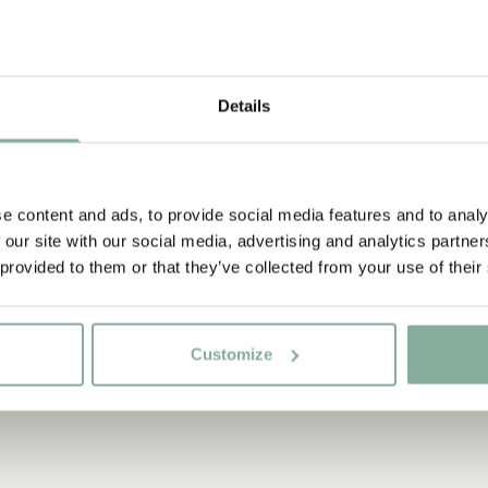
Upptäck mer frå
Details
PRODUKTER ME
PRODUKTER ME
PRODUKTER ME
e content and ads, to provide social media features and to analy
 our site with our social media, advertising and analytics partn
 provided to them or that they’ve collected from your use of their
Customize