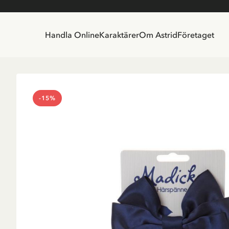
Handla Online
Karaktärer
Om Astrid
Företaget
-15%