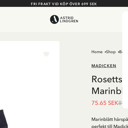
FRI FRAKT VID KÖP ÖVER 699 SEK
Home
Shop
Barn
MADICKEN
Rosetts
Marinbl
75.65 SEK
89.
Marinblått hårsp
perfekt till Madic