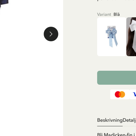
Variant
Blå
Beskrivning
Detalj
Bli Madicken-fin 