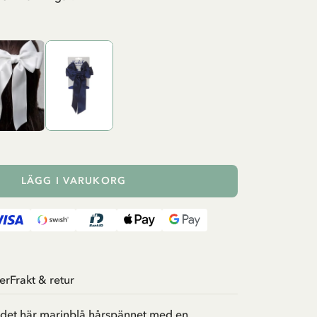
LÄGG I VARUKORG
er
Frakt & retur
i det här marinblå hårspännet med en