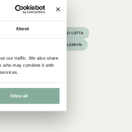
n Madicken
About
D MADICKEN
PRODUKTER MED LOTTA
D EMIL
PRODUKTER MED BULLERBYN
D BRÖDERNA LEJONHJÄRTA
se our traffic. We also share
ers who may combine it with
 services.
Allow all