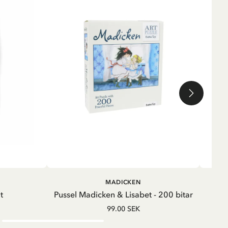
LÄGG I VARUKORG
LÄGG I
MADICKEN
VARUKORG
t
Pussel Madicken & Lisabet - 200 bitar
M
99.00 SEK