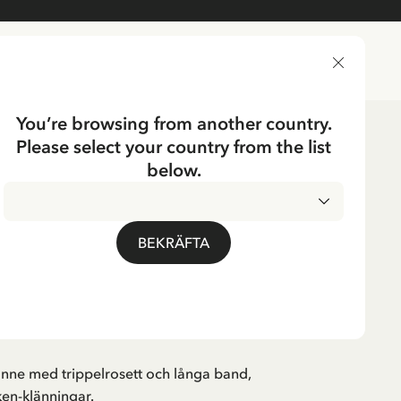
LEVERANSLAND
You’re browsing from another country.
Please select your country from the list
kläder
Kostymer & Maskerad
below.
pänne Madicken
BEKRÄFTA
å
00 SEK
änne med trippelrosett och långa band,
ken-klänningar.