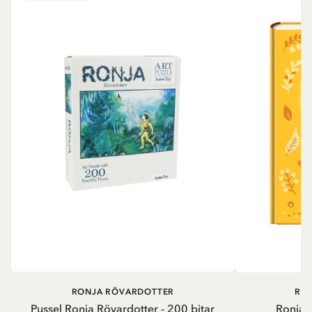
RONJA RÖVARDOTTER
RO
Pussel Ronja Rövardotter - 200 bitar
Ronja 