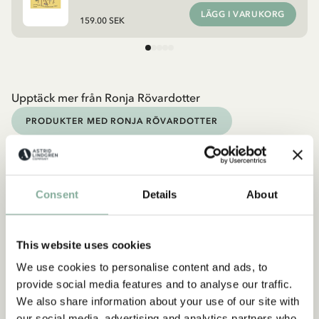
LÄGG I VARUKORG
159.00 SEK
Upptäck mer från Ronja Rövardotter
PRODUKTER MED RONJA RÖVARDOTTER
Upptäck mer Böcker
0-3 ÅR
3-6 ÅR
6-9 ÅR
9-12 ÅR
Consent
Details
About
UNGA VUXNA
This website uses cookies
We use cookies to personalise content and ads, to
provide social media features and to analyse our traffic.
We also share information about your use of our site with
our social media, advertising and analytics partners who