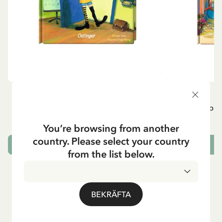
ÖVRIGA
P
Pippi geht in die Schule (Tyska)
Pippi g
84.15 SEK
99.00 SEK
You’re browsing from another
country. Please select your country
LÄGG I VARUKORG
L
from the list below.
BEKRÄFTA