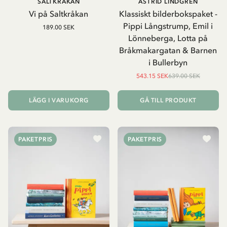
SALTKRÅKAN
ASTRID LINDGREN
Vi på Saltkråkan
Klassiskt bilderbokspaket -
Pippi Långstrump, Emil i
189.00 SEK
Lönneberga, Lotta på
Bråkmakargatan & Barnen
i Bullerbyn
543.15 SEK
639.00 SEK
LÄGG I VARUKORG
GÅ TILL PRODUKT
PAKETPRIS
PAKETPRIS