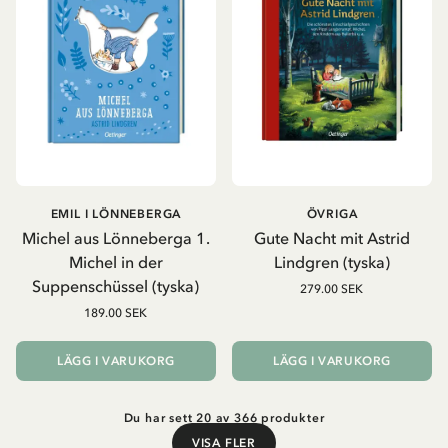
EMIL I LÖNNEBERGA
ÖVRIGA
Michel aus Lönneberga 1.
Gute Nacht mit Astrid
Michel in der
Lindgren (tyska)
Suppenschüssel (tyska)
279.00 SEK
189.00 SEK
LÄGG I VARUKORG
LÄGG I VARUKORG
Du har sett 20 av 366 produkter
VISA FLER