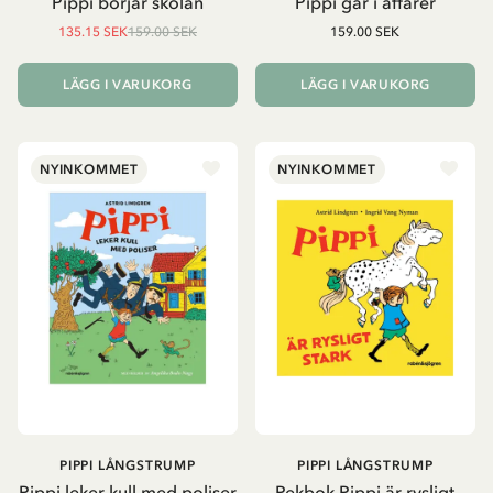
Pippi börjar skolan
Pippi går i affärer
135.15 SEK
159.00 SEK
159.00 SEK
LÄGG I VARUKORG
LÄGG I VARUKORG
NYINKOMMET
NYINKOMMET
PIPPI LÅNGSTRUMP
PIPPI LÅNGSTRUMP
Pippi leker kull med poliser
Pekbok Pippi är rysligt