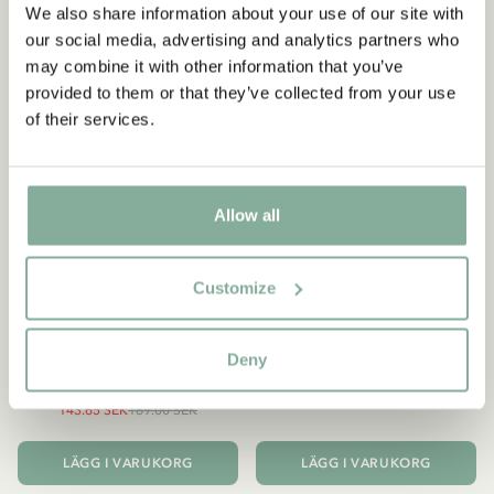
Börja prenumerera på Astrid Lindgrenbutikens
We also share information about your use of our site with
nyhetsbrev för unika erbjudanden och fakta om
our social media, advertising and analytics partners who
Astrid Lindgren. Dessutom får du 10% rabatt på
may combine it with other information that you’ve
ditt första köp!
provided to them or that they’ve collected from your use
of their services.
Ja, jag accepterar
villkoren
.
PRENUMERERA NU
Allow all
PIPPI LÅNGSTRUMP
PIPPI LÅNGSTRUMP
Customize
Mein Schulstart.
Pippi Langstrumpf feiert
Countdown zur
Geburtstag (tyska)
Einschulung mit Pippi
199.00 SEK
Deny
Langstrumpf (tyska)
143.65 SEK
169.00 SEK
LÄGG I VARUKORG
LÄGG I VARUKORG