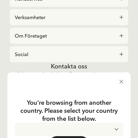
Verksamheter
Om Företaget
Social
Kontakta oss
Frågor angående beställningar och sortiment i
Astrid Lindgrenbutiken
, vänligen kontakta vår
kundtjänst:
E-post
You’re browsing from another
shop@astridlindgren.com
country. Please select your country
Om du vill komma i kontakt med Astrid Lindgren
from the list below.
Aktiebolag så hittar du alla medarbetare här:
Kontakter
INTEGRITETSPOLICY
LEVERANSLAND