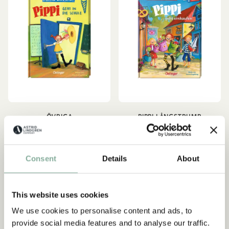
ÖVRIGA
PIPPI LÅNGSTRUMP
Pippi geht in die Schule
Pippi geht einkaufen
(Tyska)
(tyska)
84.15 SEK
99.00 SEK
119.00 SEK
Consent
Details
About
LÄGG I VARUKORG
LÄGG I VARUKORG
This website uses cookies
Prenumerera på vårt nyhetsbrev
We use cookies to personalise content and ads, to
- få 10% rabatt
-15%
provide social media features and to analyse our traffic.