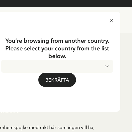
LEVERANSLAND
You’re browsing from another country.
Please select your country from the list
below.
å luffen
BEKRÄFTA
id Lindgren
e Hellbom
rnhemspojke med rakt hår som ingen vill ha,