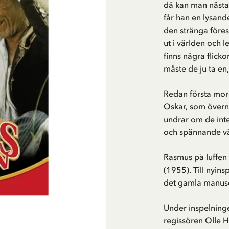
då kan man nästa
får han en lysan
den stränga före
ut i världen och 
finns några flicko
måste de ju ta en
Redan första morg
Oskar, som övern
undrar om de inte 
och spännande v
Rasmus på luffen
(1955). Till nyin
det gamla manuset
Under inspelning
regissören Olle 