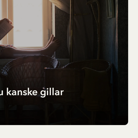
 kanske gillar
la