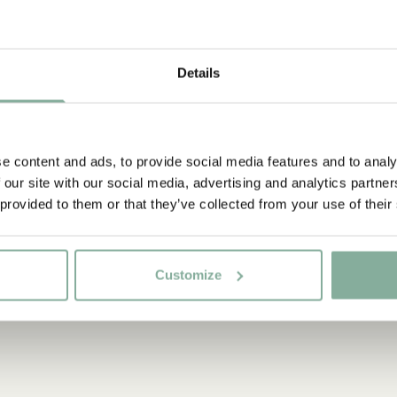
en filmatisering 
stället kom att r
Details
Upptäck mer Film
RAMAR
DU
e content and ads, to provide social media features and to analy
 our site with our social media, advertising and analytics partn
 provided to them or that they’ve collected from your use of their
Customize