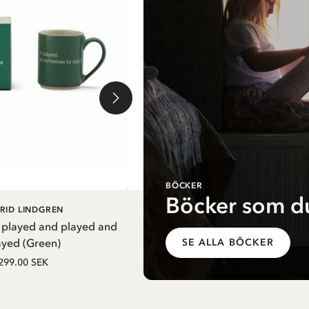
BÖCKER
Böcker som du
G I VARUKORG
LÄGG I VARUKORG
RID LINDGREN
PIPPI LÅNGSTRUMP
 played and played and
Termosflaska Pippi i nattsärk - Li
ayed (Green)
SE ALLA BÖCKER
279.65 SEK
329.00 SEK
299.00 SEK