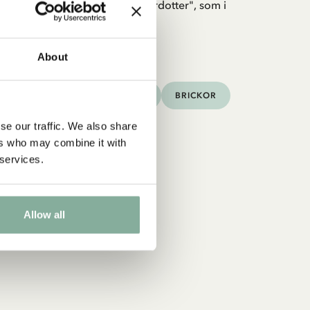
av Astrid Lindgrens "Ronja Rövardotter", som i
egisseras av Tage Danielsson.
About
er
KNING
MUGGAR & KOPPAR
BRICKOR
se our traffic. We also share
ers who may combine it with
 services.
Allow all