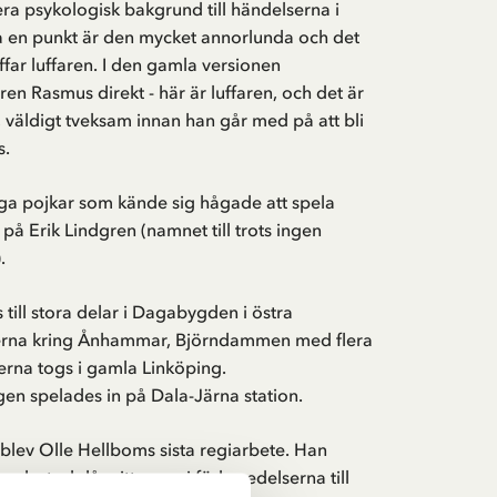
ra psykologisk bakgrund till händelserna i
På en punkt är den mycket annorlunda och det
ffar luffaren. I den gamla versionen
ren Rasmus direkt - här är luffaren, och det är
t, väldigt tveksam innan han går med på att bli
s.
ga pojkar som kände sig hågade att spela
 på Erik Lindgren (namnet till trots ingen
.
 till stora delar i Dagabygden i östra
terna kring Ånhammar, Björndammen med flera
derna togs i gamla Linköping.
en spelades in på Dala-Järna station.
blev Olle Hellboms sista regiarbete. Han
 och stod då mitt uppe i förberedelserna till