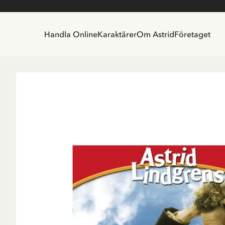
Handla Online
Karaktärer
Om Astrid
Företaget