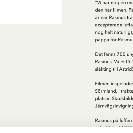
"Vi har nog en me
den här filmen. 
är när Rasmus trä
accepterade luffa
nog helt naturlig
pappa för Rasmu
Det fanns 700 un
Rasmus. Valet föll
släkting till Astrid)
Filmen inspelades
Sörmland, i trak
platser. Stadsbil
Järnvägsinvigning
Rasmus på luffen 
avled 5 juni 1982