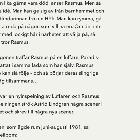
n lika gärna vara död, anser Rasmus. Men så
de idé. Man kan ge sig av från barnhemmet och
ståndarinnan fröken Hök. Man kan rymma, gå
leta reda på någon som vill ha en. Om det inte
r med lockigt hår i närheten att välja på, så
, tror Rasmus.
onen träffar Rasmus på en luffare, Paradis-
attat i samma lada som han själv. Rasmus
kan slå följe – och så börjar deras slingriga
äg tillsammans…
 var en nyinspelning av Luffaren och Rasmus
spelningen strök Astrid Lindgren några scener i
 och skrev till några nya scener.
en, som ägde rum juni-augusti 1981, sa
Hellbom: