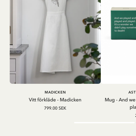
LÄGG I VARUKORG
LÄG
MADICKEN
AST
Vitt förkläde - Madicken
Mug - And we
pl
799.00 SEK