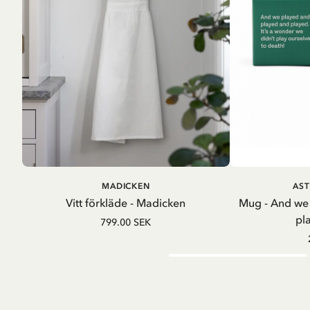
LÄGG I VARUKORG
LÄG
MADICKEN
AST
Vitt förkläde - Madicken
Mug - And we
pl
799.00 SEK