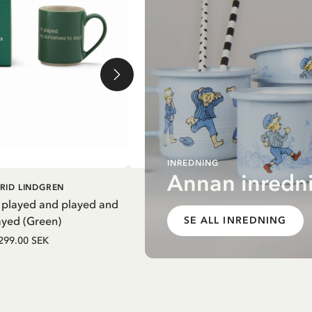
INREDNING
Annan inredni
G I VARUKORG
LÄGG I VARUKORG
RID LINDGREN
PIPPI LÅNGSTRUMP
 played and played and
Termosflaska Pippi i nattsärk - Li
ayed (Green)
SE ALL INREDNING
279.65 SEK
329.00 SEK
299.00 SEK