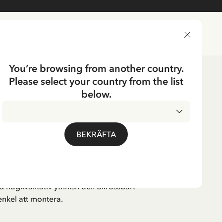
LEVERANSLAND
You’re browsing from another country.
Please select your country from the list
below.
 30x40 cm
BEKRÄFTA
d högkvalitativ ytfinish och okrossbart
enkel att montera.