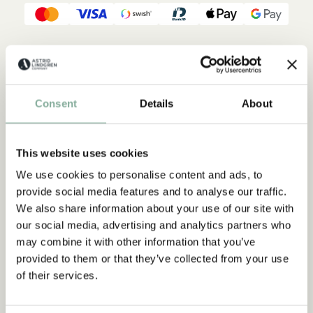
Beskrivning
Detaljer
Frakt & retur
Ram tillverkad av furuträ med en ytfinish i absolut toppkvalitet.
Consent
Details
About
Levereras med ett 1,5 mm tjockt okrossbart plexiglas.
Bakstycket hålls fast med vridclips, vilket gör monteringen
snabb och enkel.
This website uses cookies
We use cookies to personalise content and ads, to
provide social media features and to analyse our traffic.
We also share information about your use of our site with
our social media, advertising and analytics partners who
may combine it with other information that you’ve
provided to them or that they’ve collected from your use
of their services.
Upptäck mer Inredning