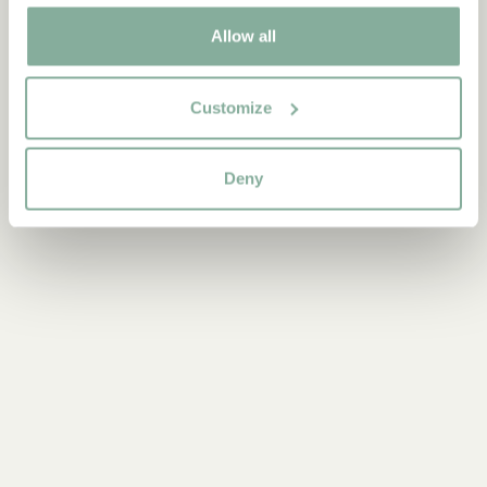
TEXTIL
DUKNING
MUGGAR & KOPPAR
Allow all
BRICKOR
Customize
Deny