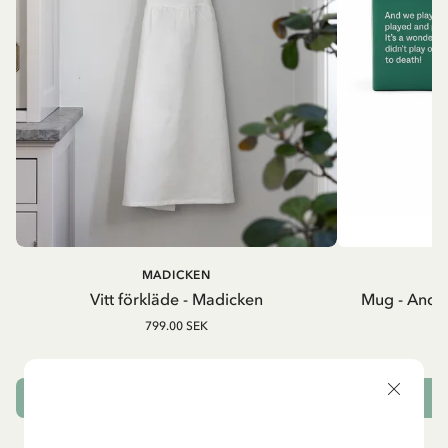
MADICKEN
A
Vitt förkläde - Madicken
Mug - And 
799.00 SEK
LÄGG I VARUKORG
L