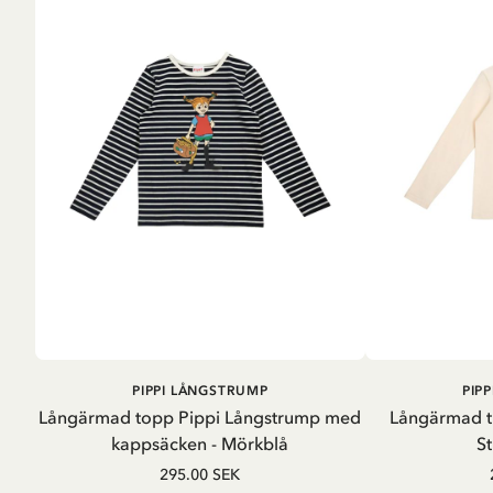
LÄGG I
PIPPI LÅNGSTRUMP
PIP
VARUKORG
Långärmad topp Pippi Långstrump med
Långärmad t
kappsäcken - Mörkblå
St
295.00 SEK