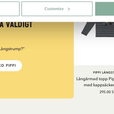
Customize
igt stark
a väldigt
 Långstrump?"
D PIPPI
PIPPI LÅNG
Långärmad topp Pi
med kappsäcken
295.00 