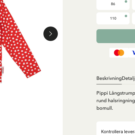
86
110
Beskrivning
Detalj
Pippi Långstrump 
rund halsringning
bomull.