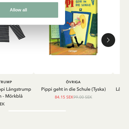
Allow all
LÄGG I VARUKORG
LÄGG I
STRUMP
ÖVRIGA
VARUKORG
ppi Långstrump
Pippi geht in die Schule (Tyska)
Långä
 - Mörkblå
84.15 SEK
99.00 SEK
SEK