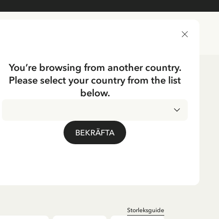
LEVERANSLAND
You’re browsing from another country.
Please select your country from the list
kläder
Tröjor
Långärmat & Hoodies
below.
UMP
tröja Pippi Långstrump -
BEKRÄFTA
Storleksguide