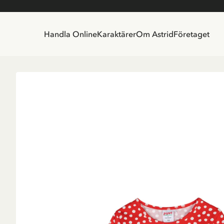
Handla Online
Karaktärer
Om Astrid
Företaget