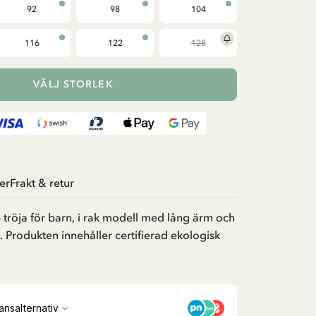
92
98
104
116
122
128
VÄLJ STORLEK
er
Frakt & retur
tröja för barn, i rak modell med lång ärm och
. Produkten innehåller certifierad ekologisk