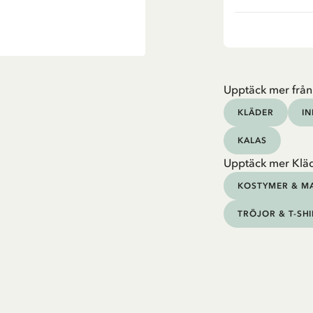
Upptäck mer från
KLÄDER
I
KALAS
Upptäck mer Klä
KOSTYMER & M
TRÖJOR & T-SH