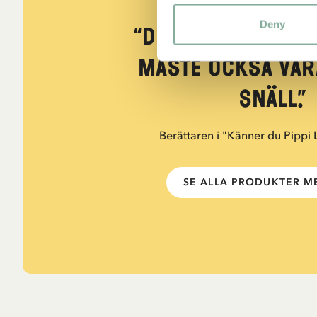
CITAT
Deny
“Den som är väld
måste också var
snäll.”
Berättaren i "Känner du Pippi
SE ALLA PRODUKTER ME