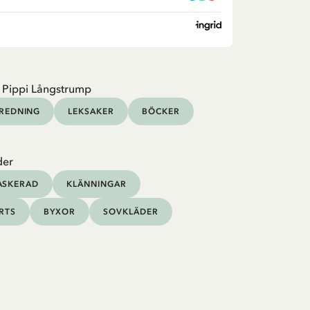
 Pippi Långstrump
NREDNING
LEKSAKER
BÖCKER
der
ASKERAD
KLÄNNINGAR
IRTS
BYXOR
SOVKLÄDER