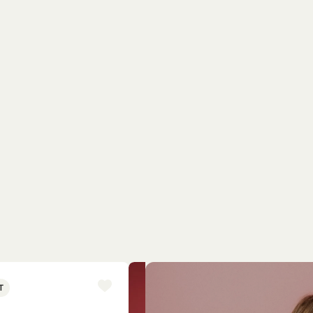
T
NYINKOMMET