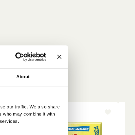
About
se our traffic. We also share
-15%
NY
ers who may combine it with
 services.