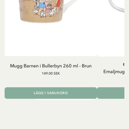
BA
Mugg Barnen i Bullerbyn 260 ml - Brun
Emaljmugg B
149.00 SEK
LÄGG I VARUKORG
L