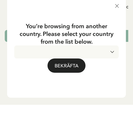
Poster Pippi Långstrump - Pippi rider -
Poster Astrid 
30x40cm
149.00 SEK
You’re browsing from another
country. Please select your country
LÄGG I VARUKORG
L
from the list below.
BEKRÄFTA