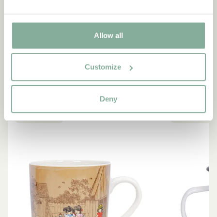
Allow all
SHOP
Allt med Bullerbyn
Customize
SE ALLA BULLERBY-PRODUKTER
Deny
NYINKOMMET
NYINKOMMET