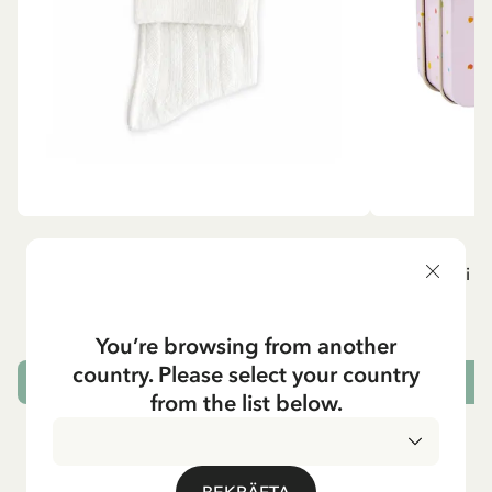
MADICKEN
P
Knästrumpor - Vit
Resväska i pl
129.00 SEK
You’re browsing from another
country. Please select your country
VÄLJ STORLEK
L
from the list below.
BEKRÄFTA