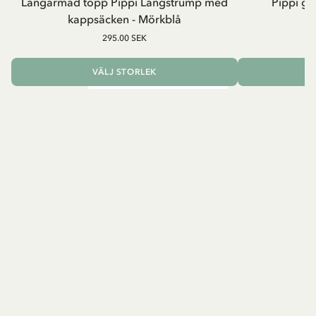
Långärmad topp Pippi Långstrump med
Pippi ge
kappsäcken - Mörkblå
8
295.00 SEK
VÄLJ STORLEK
L