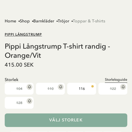
Home
Shop
Barnkläder
Tröjor
Toppar & T-shirts
PIPPI LÅNGSTRUMP
Pippi Långstrump T-shirt randig -
Orange/Vit
415.00 SEK
Storlek
Storleksguide
104
110
116
122
128
VÄLJ STORLEK