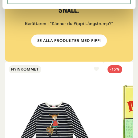
måste också vara väldigt
snäll.”
Berättaren i "Känner du Pippi Långstrump?"
SE ALLA PRODUKTER MED PIPPI
NYINKOMMET
-15%