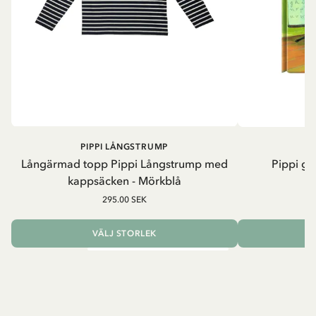
PIPPI LÅNGSTRUMP
Långärmad topp Pippi Långstrump med
Pippi ge
kappsäcken - Mörkblå
8
295.00 SEK
VÄLJ STORLEK
L