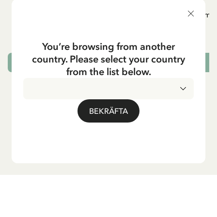
PIPPI LÅNGSTRUMP
P
Långärmad topp Pippi Långstrump med
Långärmad
kappsäcken - Mörkblå
295.00 SEK
You’re browsing from another
country. Please select your country
VÄLJ STORLEK
from the list below.
BEKRÄFTA