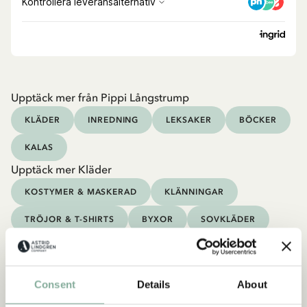
Upptäck mer från Pippi Långstrump
KLÄDER
INREDNING
LEKSAKER
BÖCKER
KALAS
Upptäck mer Kläder
KOSTYMER & MASKERAD
KLÄNNINGAR
TRÖJOR & T-SHIRTS
BYXOR
SOVKLÄDER
Consent
Details
About