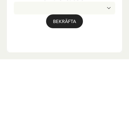
BEKRÄFTA
Vill du ha vårt nyhetsbrev?
Anmäl dig till vårt nyhetsbrev för godnattsagor, nyheter,
roliga produkter och massa mer! Dessutom får du en
rabattkod som ger dig 10 % på din första beställning.