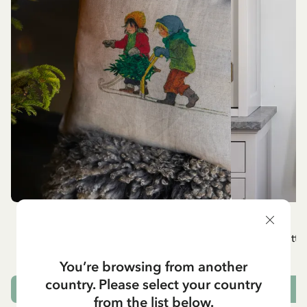
BARNEN I BULLERBYN
Kuddfodral Barnen i Bullerbyn, kapitel 2
Vitt 
349.00 SEK
You’re browsing from another
country. Please select your country
SLUTSÅLD
L
from the list below.