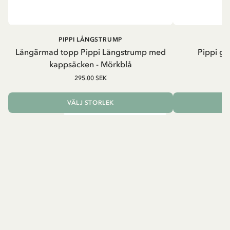
PIPPI LÅNGSTRUMP
Långärmad topp Pippi Långstrump med
Pippi ge
kappsäcken - Mörkblå
8
295.00 SEK
VÄLJ STORLEK
L