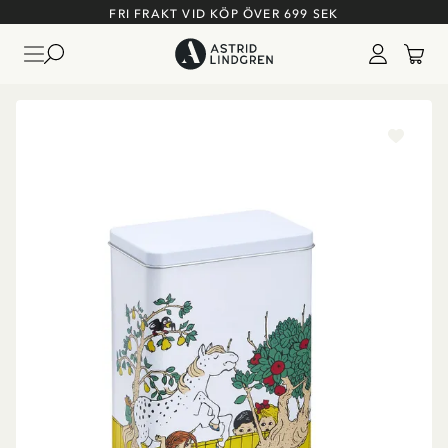
FRI FRAKT VID KÖP ÖVER 699 SEK