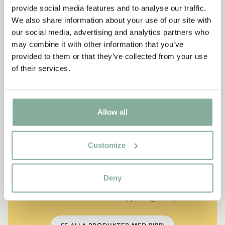
provide social media features and to analyse our traffic.
We also share information about your use of our site with
our social media, advertising and analytics partners who
may combine it with other information that you’ve
provided to them or that they’ve collected from your use
of their services.
Allow all
CITAT
“Den som är väldigt stark
Customize
måste också vara väldigt
snäll.”
Deny
Berättaren i "Känner du Pippi Långstrump?"