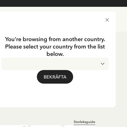
LEVERANSLAND
You’re browsing from another country.
Please select your country from the list
kläder
Baby
below.
UMP
ngstrump byxa för
BEKRÄFTA
öd
Storleksguide