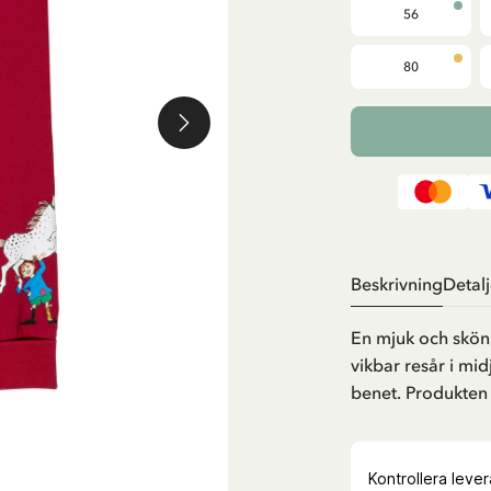
56
80
Beskrivning
Detalj
En mjuk och skön
vikbar resår i mi
benet. Produkten 