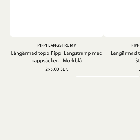
LÄGG I
PIPPI LÅNGSTRUMP
PIP
VARUKORG
Långärmad topp Pippi Långstrump med
Långärmad t
kappsäcken - Mörkblå
St
295.00 SEK