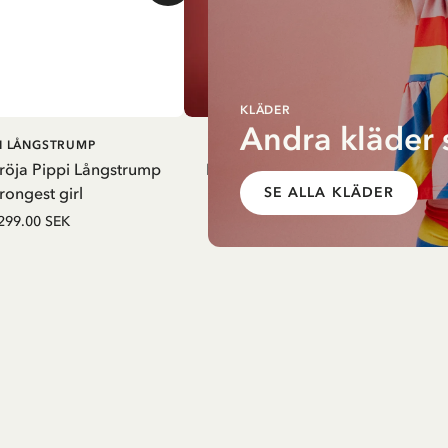
KLÄDER
Andra kläder 
LÄGG I
LÄGG I
PI LÅNGSTRUMP
PIPPI LÅNGSTRUMP
VARUKORG
VARUKO
röja Pippi Långstrump
Hängselklänning Pippi Långstru
rongest girl
randig - Gul
SE ALLA KLÄDER
299.00 SEK
525.00 SEK