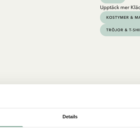
Upptäck mer Klä
KOSTYMER & M
TRÖJOR & T-SH
Details