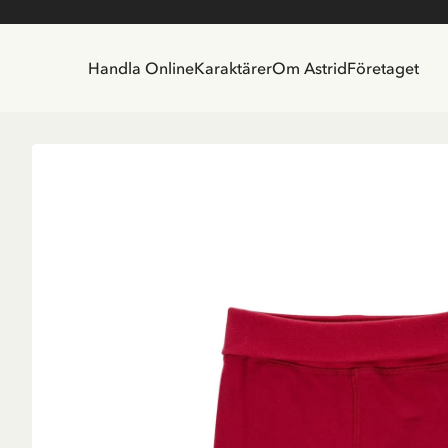
Handla Online
Karaktärer
Om Astrid
Företaget