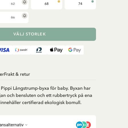
62
68
74
86
VÄLJ STORLEK
er
Frakt & retur
 Pippi Långstrump-byxa för baby. Byxan har
djan och bensluten och ett rubbertryck på ena
innehåller certifierad ekologisk bomull.