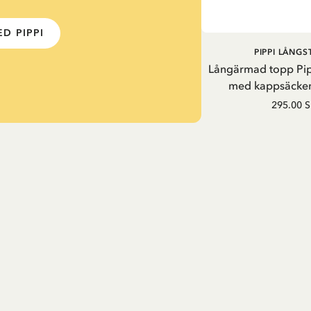
D PIPPI
PIPPI LÅNG
Långärmad topp Pi
med kappsäcken
295.00 