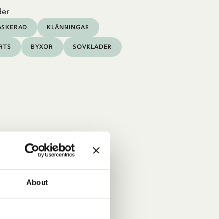
der
ASKERAD
KLÄNNINGAR
IRTS
BYXOR
SOVKLÄDER
About