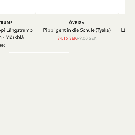
LÄGG I VARUKORG
LÄGG I
STRUMP
ÖVRIGA
VARUKORG
ppi Långstrump
Pippi geht in die Schule (Tyska)
Långä
 - Mörkblå
84.15 SEK
99.00 SEK
SEK