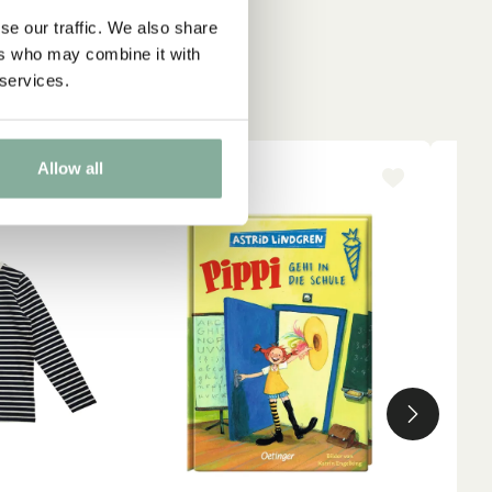
se our traffic. We also share
ers who may combine it with
 services.
Allow all
-15%
NY