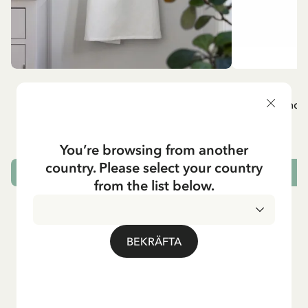
MADICKEN
A
Vitt förkläde - Madicken
Mug - And 
799.00 SEK
You’re browsing from another
country. Please select your country
LÄGG I VARUKORG
L
from the list below.
BEKRÄFTA