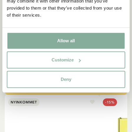
may combine it with other information that you’ve
provided to them or that they’ve collected from your use
of their services.
CITAT
“Den som är väldigt stark
måste också vara väldigt
Allow all
snäll.”
Berättaren i "Känner du Pippi Långstrump?"
Customize
SE ALLA PRODUKTER MED PIPPI
Deny
NYINKOMMET
-15%