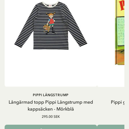
PIPPI LÅNGSTRUMP
Långärmad topp Pippi Långstrump med
Pippi ge
kappsäcken - Mörkblå
8
295.00 SEK