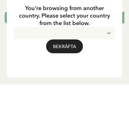
You’re browsing from another
country. Please select your country
LÄGG I VARUKORG
L
from the list below.
BEKRÄFTA
Vill du ha vårt nyhetsbrev?