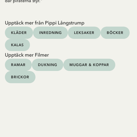
där piraterna styr."
Upptäck mer från Pippi Långstrump
KLÄDER
INREDNING
LEKSAKER
BÖCKER
KALAS
Upptäck mer Filmer
RAMAR
DUKNING
MUGGAR & KOPPAR
BRICKOR