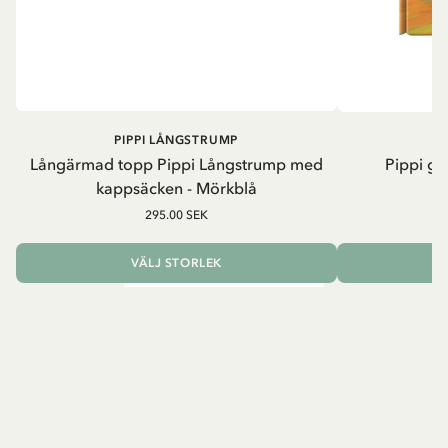
PIPPI LÅNGSTRUMP
Långärmad topp Pippi Långstrump med
Pippi ge
kappsäcken - Mörkblå
8
295.00 SEK
VÄLJ STORLEK
L