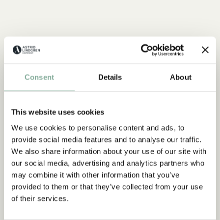
Consent
Details
About
This website uses cookies
We use cookies to personalise content and ads, to
provide social media features and to analyse our traffic.
We also share information about your use of our site with
CITAT
our social media, advertising and analytics partners who
“Den som är väldigt stark
may combine it with other information that you’ve
måste också vara väldigt
provided to them or that they’ve collected from your use
of their services.
snäll.”