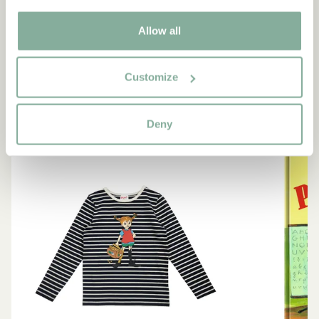
Berättaren i "Känner du Pippi Långstrump?"
Allow all
SE ALLA PRODUKTER MED PIPPI
Customize
NYINKOMMET
-15%
Deny