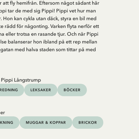
 att fly hemifrån. Eftersom något sådant här
ippi tar de med sig Pippi! Pippi vet hur man
r. Hon kan cykla utan däck, styra en bil med
te rädd för någonting. Varken flyta nerför ett
nna eller trotsa en rasande tjur. Och när Pippi
relse balanserar hon ibland på ett rep mellan
r gatan med halva staden som tittar på med
 Pippi Långstrump
NREDNING
LEKSAKER
BÖCKER
er
KNING
MUGGAR & KOPPAR
BRICKOR