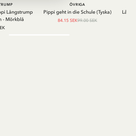
LÄGG I VARUKORG
LÄGG I
STRUMP
ÖVRIGA
VARUKORG
ppi Långstrump
Pippi geht in die Schule (Tyska)
Långä
 - Mörkblå
84.15 SEK
99.00 SEK
SEK