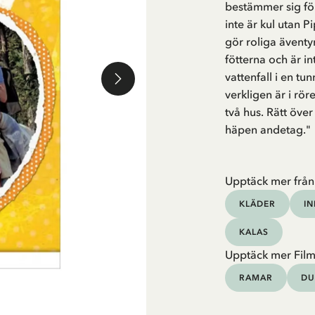
bestämmer sig för
inte är kul utan P
gör roliga äventy
fötterna och är in
vattenfall i en tu
verkligen är i rö
två hus. Rätt öve
häpen andetag."
Upptäck mer från
KLÄDER
I
KALAS
Upptäck mer Film
RAMAR
DU