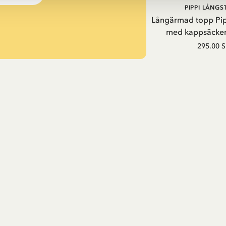
PIPPI LÅNG
Långärmad topp Pi
med kappsäcken
295.00 