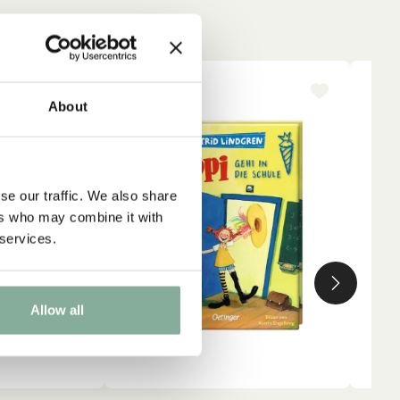
-15%
NY
About
se our traffic. We also share
ers who may combine it with
 services.
Allow all