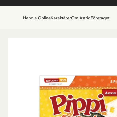
Handla Online
Karaktärer
Om Astrid
Företaget