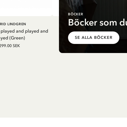
BÖCKER
Böcker som du
G I VARUKORG
LÄGG I VARUKORG
RID LINDGREN
PIPPI LÅNGSTRUMP
 played and played and
Termosflaska Pippi i nattsärk - Li
ayed (Green)
SE ALLA BÖCKER
279.65 SEK
329.00 SEK
299.00 SEK