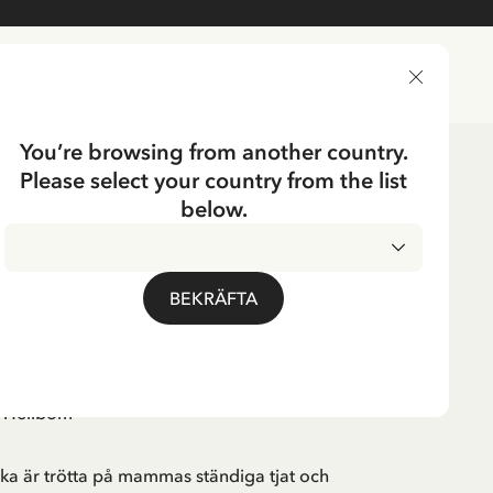
LEVERANSLAND
You’re browsing from another country.
Please select your country from the list
below.
ußer Rand und Band
BEKRÄFTA
id Lindgren
e Hellbom
a är trötta på mammas ständiga tjat och