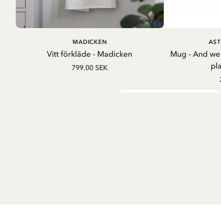
LÄGG I VARUKORG
LÄG
MADICKEN
AST
Vitt förkläde - Madicken
Mug - And we
pl
799.00 SEK