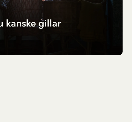
 kanske gillar
la