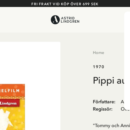
FRI FRAKT VID KÖP ÖVER 699 SEK
Home
1970
Pippi a
Författare
:
Astr
Regissör
:
Oll
"Tommy och Annik