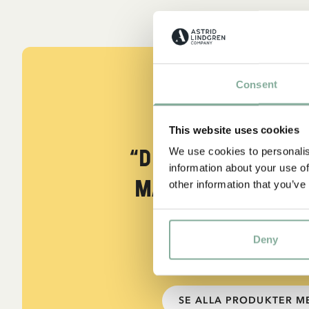
Consent
CITAT
This website uses cookies
“Den som är väld
We use cookies to personalis
information about your use of
måste också var
other information that you’ve
snäll.”
Deny
Berättaren i "Känner du Pippi
SE ALLA PRODUKTER ME