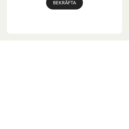
BEKRÄFTA
Vill du ha vårt nyhetsbrev?
Anmäl dig till vårt nyhetsbrev för godnattsagor, nyheter,
roliga produkter och massa mer! Dessutom får du en
rabattkod som ger dig 10 % på din första beställning.