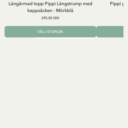
Långärmad topp Pippi Långstrump med
Pippi ge
kappsäcken - Mörkblå
8
295.00 SEK
VÄLJ STORLEK
L