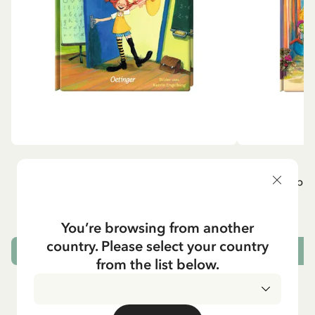
ÖVRIGA
P
Pippi geht in die Schule (Tyska)
Pippi g
84.15 SEK
99.00 SEK
You’re browsing from another
country. Please select your country
LÄGG I VARUKORG
L
from the list below.