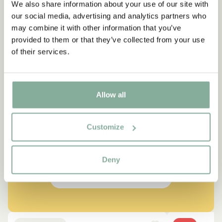
We also share information about your use of our site with
our social media, advertising and analytics partners who
may combine it with other information that you’ve
provided to them or that they’ve collected from your use
of their services.
CITAT
“Den som är väldigt stark
Allow all
måste också vara väldigt
snäll.”
Customize
Berättaren i "Känner du Pippi Långstrump?"
Deny
SE ALLA PRODUKTER MED PIPPI