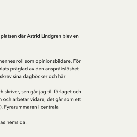
platsen där Astrid Lindgren blev en
 hennes roll som opinionsbildare. För
 plats präglad av den anspråkslöshet
, skrev sina dagböcker och här
kriver, sen går jag till förlaget och
m och arbetar vidare, det går som ett
in). Fyrarummaren i centrala
ras
hemsida
.