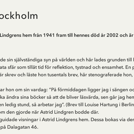
tockholm
Lindgrens hem från 1941 fram till hennes död år 2002 och är 
de sin självständiga syn på världen och här lades grunden till
a sfär som tillät tid för reflektion, tystnad och ensamhet. En
Här skrev och läste hon tusentals brev, här stenograferade hon
r hon om sin vardag: ”På förmiddagen ligger jag i sängen och s
ska ändra sina böcker så att de bliver läsvärda, sen går jag he
en ledig stund, så arbetar jag”. (Brev till Louise Hartung i Berl
om den gjorde när Astrid Lindgren bodde där.
uidade visningar i Astrid Lindgrens hem. Dessa bokas via de
k på Dalagatan 46
.