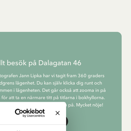
llt besök på Dalagatan 46
ografen Jann Lipka har vi tagit fram 360 graders
ndgrens lägenhet. Du kan själv klicka dig runt och
mmen i lägenheten. Det går också att zooma in på
för att ta en närmare titt på titlarna i bokhyllorna.
tark upplevelse med VR-glasögon på. Mycket nöje!
STARTA DET VIRTUELLA BESÖKET