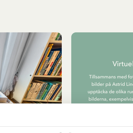
Virtue
Tillsammans med fot
bilder på Astrid Li
upptäcka de olika ru
bilderna, exempelvis 
Det blir en extra s