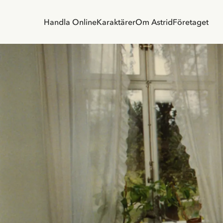
Handla Online
Karaktärer
Om Astrid
Företaget