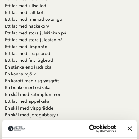
Ett fat med sillsallad
Ett fat med salt kött
Ett fat med rimmad oxtunga
Ett fat med hackekorv
Ett fat med stora julskinkan på
Ett fat med stora julosten på
Ett fat med limpbröd
Ett fat med sirapsbröd
Ett fat med fint rågbröd
En stånka enbärsdricka
En kanna mjölk
En karott med risgrynsgröt
En bunke med ostkaka
En skål med katrinplommon
Ett fat med äppelkaka
En skål med vispgrädde
En skål med jordgubbssylt
En skål med ingefärspäron samt
En liten helstekt spädgris garnerad med sockerkristyr.
Det var allt, tror jag. Jag kan inte ha glömt mer än tre, högst