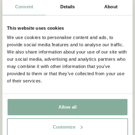
fyra saker, nåja, säg fem då för säkerhets skull, men annars har
Consent
Details
About
jag fått med allt.
Och de satt kring bordet, alla de små hjonen från Lönneberga
fattigstuga, mycket tåligt satt de där och väntade, men för
This website uses cookies
varje fat som bars fram tårades deras ögon alltmer.
Till sist sa Emil:
We use cookies to personalise content and ads, to
”Var så goda och hugg in nu!”
provide social media features and to analyse our traffic.
Och då högg de in, sannerligen, det gjorde de och det så att
We also share information about your use of our site with
det susade om det!"
our social media, advertising and analytics partners who
may combine it with other information that you’ve
provided to them or that they’ve collected from your use
of their services.
Allow all
Customize