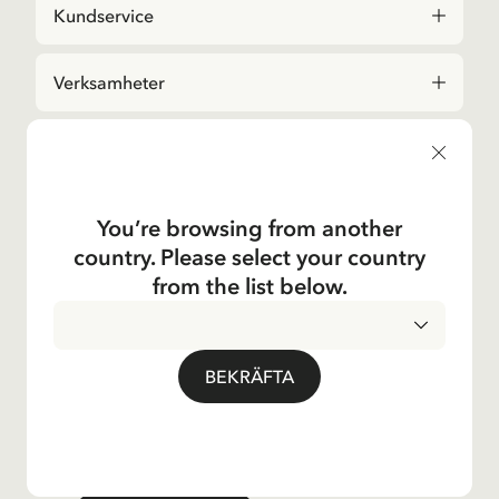
Kundservice
Verksamheter
Om Företaget
Social
You’re browsing from another
country. Please select your country
Kontakta oss
from the list below.
Frågor angående beställningar och sortiment i
Astrid Lindgrenbutiken
, vänligen kontakta vår
kundtjänst:
E-post
BEKRÄFTA
shop@astridlindgren.com
Om du vill komma i kontakt med Astrid Lindgren
Aktiebolag så hittar du alla medarbetare här:
Kontakter