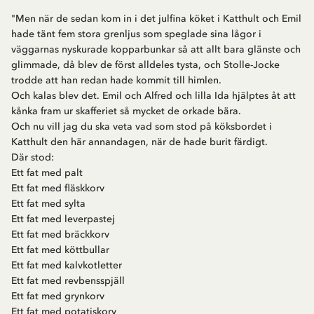
"Men när de sedan kom in i det julfina köket i Katthult och Emil
hade tänt fem stora grenljus som speglade sina lågor i
väggarnas nyskurade kopparbunkar så att allt bara glänste och
glimmade, då blev de först alldeles tysta, och Stolle-Jocke
trodde att han redan hade kommit till himlen.
Och kalas blev det. Emil och Alfred och lilla Ida hjälptes åt att
kånka fram ur skafferiet så mycket de orkade bära.
Och nu vill jag du ska veta vad som stod på köksbordet i
Katthult den här annandagen, när de hade burit färdigt.
Där stod:
Ett fat med palt
Ett fat med fläskkorv
Ett fat med sylta
Ett fat med leverpastej
Ett fat med bräckkorv
Ett fat med köttbullar
Ett fat med kalvkotletter
Ett fat med revbensspjäll
Ett fat med grynkorv
Ett fat med potatiskorv