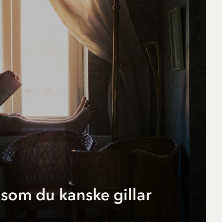
(tyska)
199.00 SEK
som du kanske gillar
r
pf