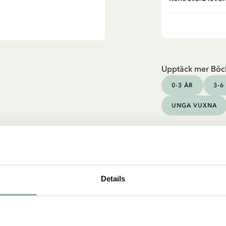
Upptäck mer Böc
0-3 ÅR
3-6
UNGA VUXNA
Details