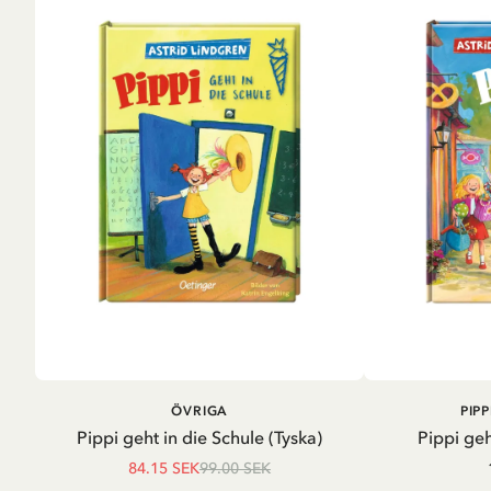
LÄGG I VARUKORG
LÄG
ÖVRIGA
PIP
Pippi geht in die Schule (Tyska)
Pippi geh
84.15 SEK
99.00 SEK