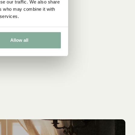
se our traffic. We also share
ers who may combine it with
 services.
Allow all
LÄGG I VARUKORG
LÄ
PIPPI LÅNGSTRUMP
AS
Pippi Langstrumpf feiert Geburtstag
Kennst du A