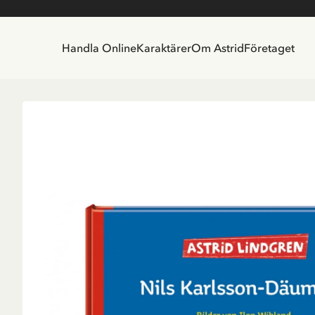
Handla Online
Karaktärer
Om Astrid
Företaget