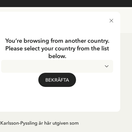
LEVERANSLAND
You’re browsing from another country.
Please select your country from the list
er
3-6 år
below.
Tyska
-PYSSLING
lsson-Däumling:
BEKRÄFTA
ch - Tyska
 Karlsson-Pyssling är här utgiven som