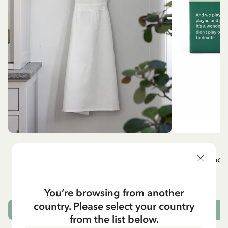
MADICKEN
A
Vitt förkläde - Madicken
Mug - And 
799.00 SEK
You’re browsing from another
country. Please select your country
LÄGG I VARUKORG
L
from the list below.