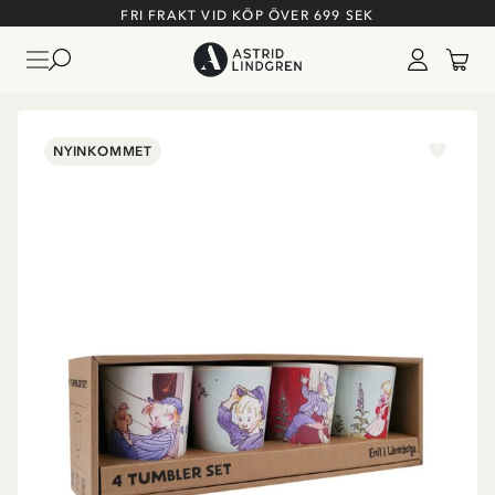
FRI FRAKT VID KÖP ÖVER 699 SEK
NYINKOMMET