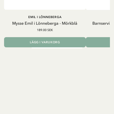
EMIL I LÖNNEBERGA
EM
Mysse Emil i Lönneberga - Mörkblå
Barnservis 
189.00 SEK
LÄGG I VARUKORG
L