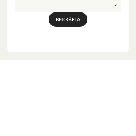
BEKRÄFTA
Vill du ha vårt nyhetsbrev?
Anmäl dig till vårt nyhetsbrev för godnattsagor, nyheter,
roliga produkter och massa mer! Dessutom får du en
rabattkod som ger dig 10 % på din första beställning.