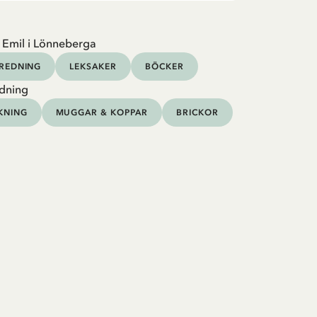
 Emil i Lönneberga
NREDNING
LEKSAKER
BÖCKER
dning
KNING
MUGGAR & KOPPAR
BRICKOR