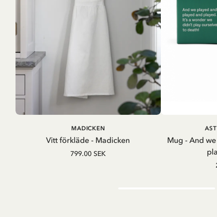
LÄGG I VARUKORG
LÄG
MADICKEN
AST
Vitt förkläde - Madicken
Mug - And we
pl
799.00 SEK