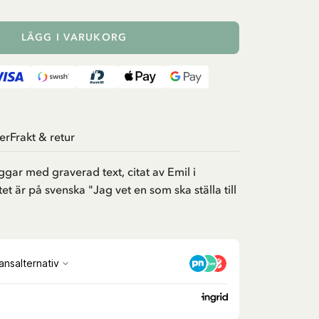
LÄGG I VARUKORG
er
Frakt & retur
ar med graverad text, citat av Emil i
t är på svenska "Jag vet en som ska ställa till