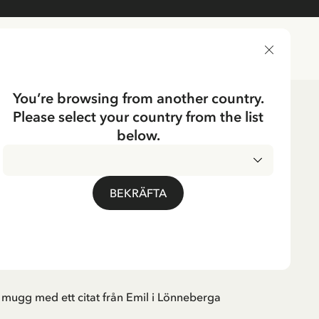
LEVERANSLAND
You’re browsing from another country.
Please select your country from the list
dning
Dukning
Koppar & Muggar
below.
Svenska
ERGA
ag vet en som ska
BEKRÄFTA
l kalas! (Grön)
 mugg med ett citat från Emil i Lönneberga