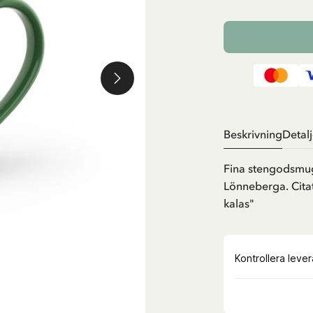
Beskrivning
Detalj
Fina stengodsmugg
Lönneberga. Citate
kalas"