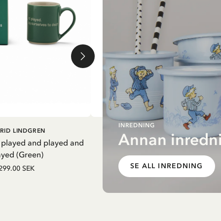
INREDNING
G I VARUKORG
LÄGG I VARUKORG
RID LINDGREN
PIPPI LÅNGSTRUMP
Annan inredni
 played and played and
Termosflaska Pippi i nattsärk - Li
ayed (Green)
279.65 SEK
329.00 SEK
SE ALL INREDNING
299.00 SEK