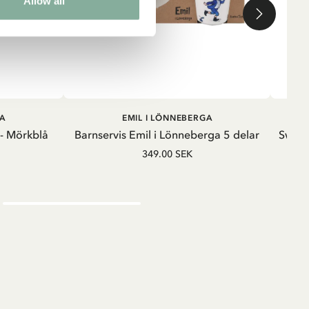
Allow all
G
LÄGG I VARUKORG
A
EMIL I LÖNNEBERGA
 - Mörkblå
Barnservis Emil i Lönneberga 5 delar
Sweats
349.00 SEK