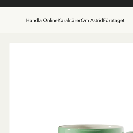
Handla Online
Karaktärer
Om Astrid
Företaget