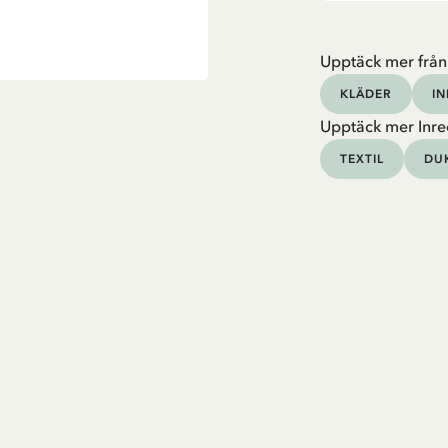
Upptäck mer från
KLÄDER
I
Upptäck mer Inre
TEXTIL
DU