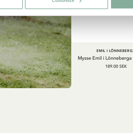
Customize
LÄGG I VARUKOR
EMIL I LÖNNEBERG
Mysse Emil i Lönneberga
189.00 SEK