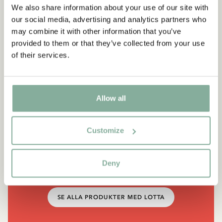
We also share information about your use of our site with
our social media, advertising and analytics partners who
may combine it with other information that you’ve
provided to them or that they’ve collected from your use
of their services.
Allow all
CITAT
“Det är konstigt med mej. Jag
Customize
kan så mycket!”
Deny
Lotta, ur Visst kan Lotta nästan allting
SE ALLA PRODUKTER MED LOTTA