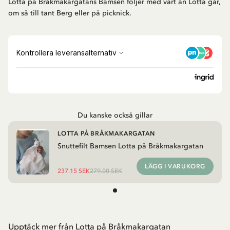
Lotta på Bråkmakargatans Bamsen följer med vart än Lotta går,
om så till tant Berg eller på picknick.
Du kanske också gillar
LOTTA PÅ BRÅKMAKARGATAN
Snuttefilt Bamsen Lotta på Bråkmakargatan
LÄGG I VARUKORG
237.15 SEK
279.00 SEK
Upptäck mer från Lotta på Bråkmakargatan