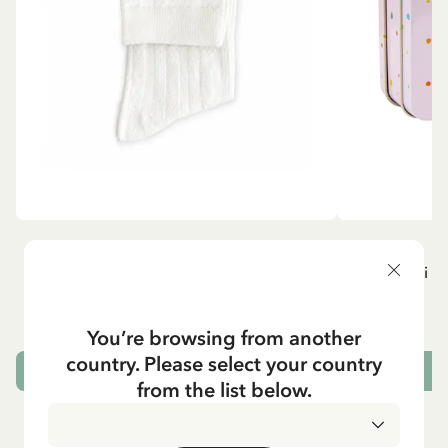
MADICKEN
P
Knästrumpor - Vit
Resväska i pl
129.00 SEK
You’re browsing from another
country. Please select your country
VÄLJ STORLEK
L
from the list below.