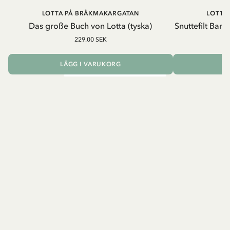
LOTTA PÅ BRÅKMAKARGATAN
LOTTA
Das große Buch von Lotta (tyska)
Snuttefilt Bam
229.00 SEK
23
LÄGG I VARUKORG
L