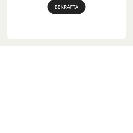
BEKRÄFTA
Vill du ha vårt nyhetsbrev?
Anmäl dig till vårt nyhetsbrev för godnattsagor, nyheter,
roliga produkter och massa mer! Dessutom får du en
rabattkod som ger dig 10 % på din första beställning.