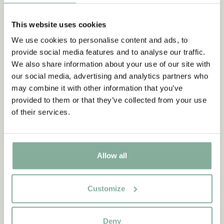
This website uses cookies
Prenumerera på vårt nyhetsbrev
We use cookies to personalise content and ads, to
- få 10% rabatt
provide social media features and to analyse our traffic.
Börja prenumerera på Astrid Lindgrenbutikens
We also share information about your use of our site with
nyhetsbrev för unika erbjudanden och fakta om
our social media, advertising and analytics partners who
Astrid Lindgren. Dessutom får du 10% rabatt på
may combine it with other information that you’ve
ditt första köp!
provided to them or that they’ve collected from your use
of their services.
Ja, jag accepterar
villkoren
.
PRENUMERERA NU
Allow all
Customize
CITAT
“Den som är väldigt stark
Deny