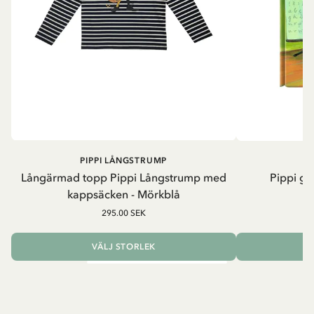
PIPPI LÅNGSTRUMP
Långärmad topp Pippi Långstrump med
Pippi ge
kappsäcken - Mörkblå
8
295.00 SEK
VÄLJ STORLEK
L