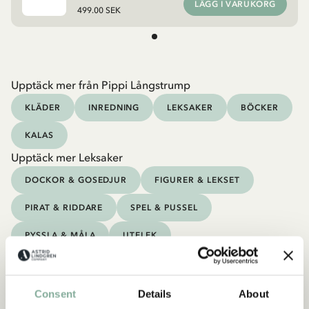
LÄGG I VARUKORG
499.00 SEK
Upptäck mer från Pippi Långstrump
KLÄDER
INREDNING
LEKSAKER
BÖCKER
KALAS
Upptäck mer Leksaker
DOCKOR & GOSEDJUR
FIGURER & LEKSET
PIRAT & RIDDARE
SPEL & PUSSEL
PYSSLA & MÅLA
UTELEK
Consent
Details
About