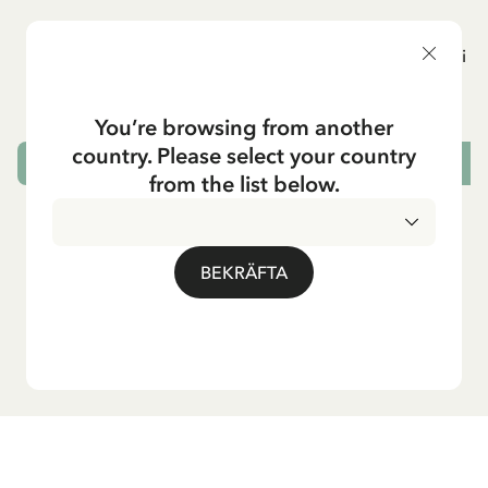
MADICKEN
P
Knästrumpor - Vit
Resväska i pl
129.00 SEK
You’re browsing from another
country. Please select your country
VÄLJ STORLEK
L
from the list below.
BEKRÄFTA