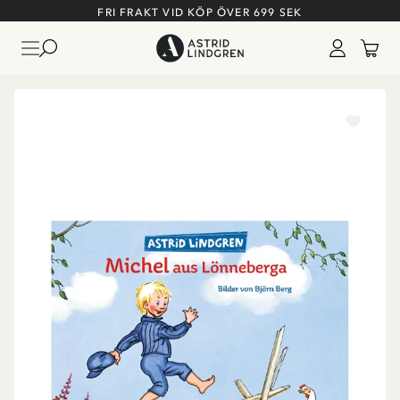
FRI FRAKT VID KÖP ÖVER 699 SEK