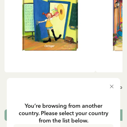
ÖVRIGA
P
Pippi geht in die Schule (Tyska)
Pippi g
84.15 SEK
99.00 SEK
You’re browsing from another
country. Please select your country
LÄGG I VARUKORG
L
from the list below.