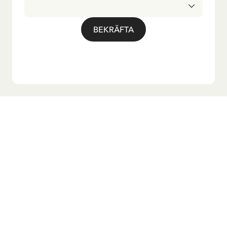
BEKRÄFTA
Vill du ha vårt nyhetsbrev?
Anmäl dig till vårt nyhetsbrev för godnattsagor, nyheter,
roliga produkter och massa mer! Dessutom får du en
rabattkod som ger dig 10 % på din första beställning.