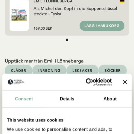
EMIL I LÖNNEBERGA
Als Michel den Kopf in die Suppenschüssel
steckte - Tyska
LÄGG I VARUKORG
169.00 SEK
Upptäck mer från Emil i Lönneberga
KLÄDER
INREDNING
LEKSAKER
BÖCKER
Upptäck mer Böcker
0-3 ÅR
3-6 ÅR
6-9 ÅR
9-12 ÅR
Consent
Details
About
UNGA VUXNA
This website uses cookies
We use cookies to personalise content and ads, to