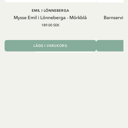
EMIL I LÖNNEBERGA
EM
Mysse Emil i Lönneberga - Mörkblå
Barnservis 
189.00 SEK
LÄGG I VARUKORG
L