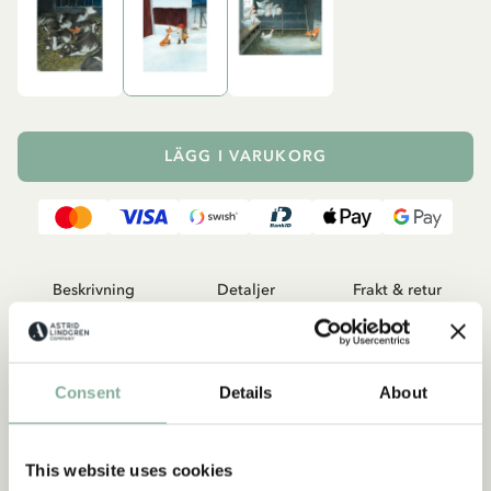
LÄGG I VARUKORG
Beskrivning
Detaljer
Frakt & retur
Magnet med motiv från Räven och Tomten, en berättelse av
Astrid Lindgren baserad på dikter av Karl-Erik Forsslunds
diktsamling med samma namn. Astrid Lindgrens version skrevs
Consent
Details
About
på 60-talet men utgavs inte förrän år 2017 tillsammans med
underbara illustrationer av Eva Eriksson. Tillverkade med licens
från Astrid Lindgren AB.
This website uses cookies