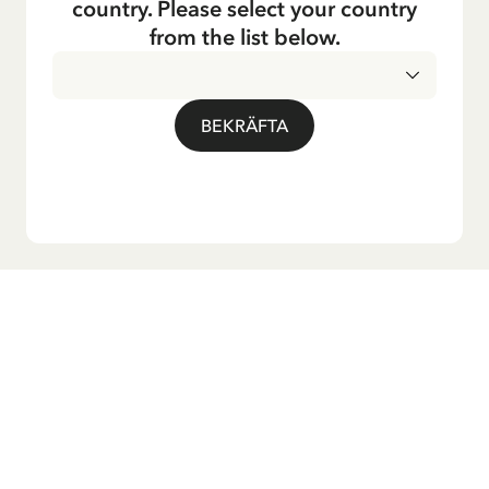
country. Please select your country
from the list below.
BEKRÄFTA
Vill du ha vårt nyhetsbrev?
Anmäl dig till vårt nyhetsbrev för godnattsagor, nyheter,
roliga produkter och massa mer! Dessutom får du en