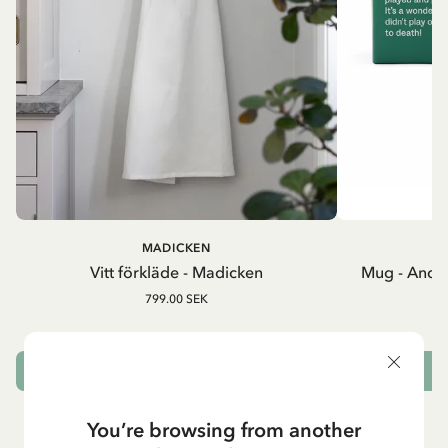
MADICKEN
A
Vitt förkläde - Madicken
Mug - And 
799.00 SEK
LÄGG I VARUKORG
L
You’re browsing from another