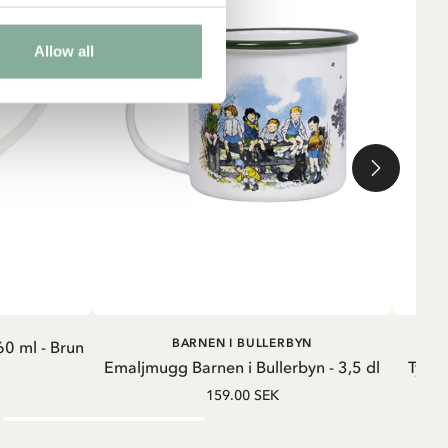
Allow all
G
LÄGG I VARUKORG
BARNEN I BULLERBYN
0 ml - Brun
Emaljmugg Barnen i Bullerbyn - 3,5 dl
Tygmä
159.00 SEK