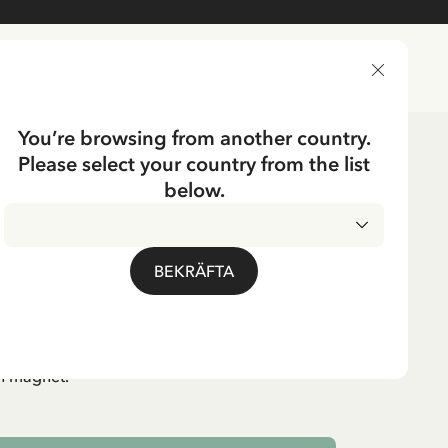
LEVERANSLAND
You’re browsing from another country.
Please select your country from the list
below.
ERBYN
arnen i Bullerbyn
BEKRÄFTA
yn magnet.