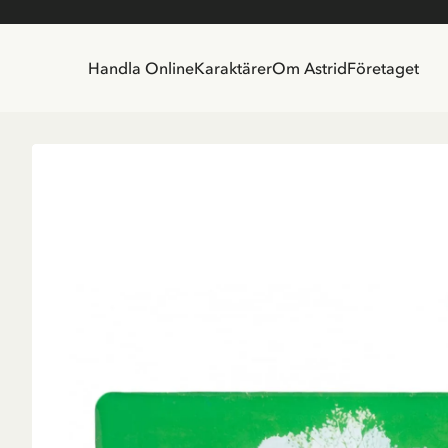
Handla Online
Karaktärer
Om Astrid
Företaget