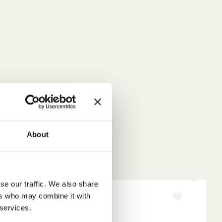
About
se our traffic. We also share
ers who may combine it with
NYINKOMMET
-1
 services.