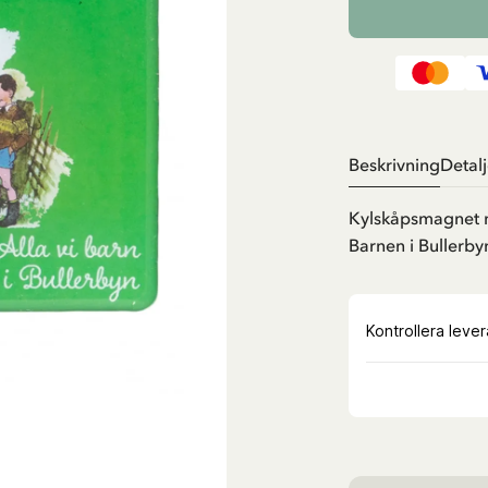
Beskrivning
Detalj
Kylskåpsmagnet me
Barnen i Bullerb