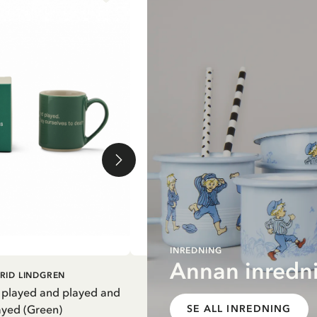
INREDNING
Annan inredni
G I VARUKORG
LÄGG I VARUKORG
RID LINDGREN
PIPPI LÅNGSTRUMP
 played and played and
Termosflaska Pippi i nattsärk - Li
ayed (Green)
SE ALL INREDNING
279.65 SEK
329.00 SEK