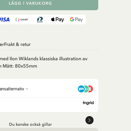
LÄGG I VARUKORG
er
Frakt & retur
d Ilon Wiklands klassiska illustration av
yn Mått: 80x55mm
Du kanske också gillar