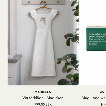
LÄGG I VARUKORG
LÄG
MADICKEN
AST
Vitt förkläde - Madicken
Mug - And we
pl
799.00 SEK