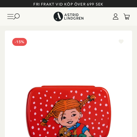
FRI FRAKT VID KÖP ÖVER 699 SEK
-15%