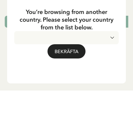
799.00 SEK
You’re browsing from another
country. Please select your country
LÄGG I VARUKORG
L
from the list below.
BEKRÄFTA