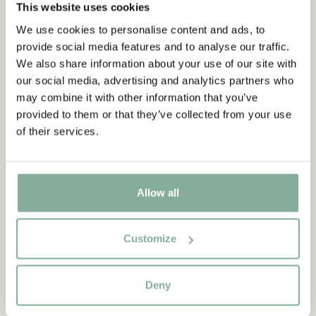
This website uses cookies
We use cookies to personalise content and ads, to
provide social media features and to analyse our traffic.
We also share information about your use of our site with
our social media, advertising and analytics partners who
may combine it with other information that you’ve
provided to them or that they’ve collected from your use
of their services.
Allow all
CITAT
Customize
“Den som är väldigt stark
måste också vara väldigt
Deny
snäll.”