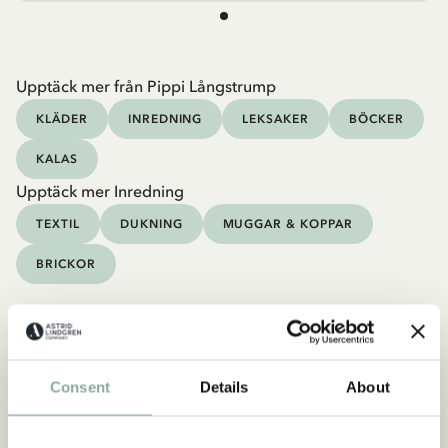
Upptäck mer från Pippi Långstrump
KLÄDER
INREDNING
LEKSAKER
BÖCKER
KALAS
Upptäck mer Inredning
TEXTIL
DUKNING
MUGGAR & KOPPAR
BRICKOR
Consent
Details
About