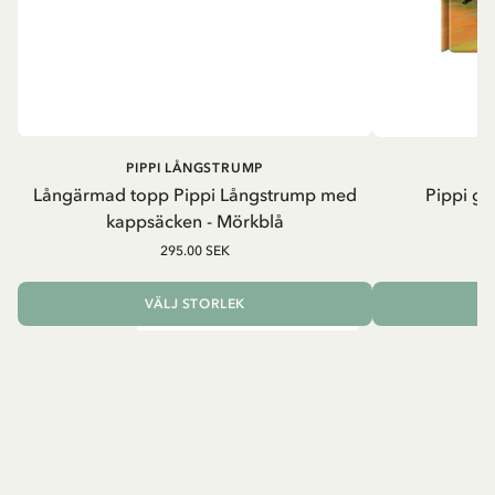
PIPPI LÅNGSTRUMP
Långärmad topp Pippi Långstrump med
Pippi ge
kappsäcken - Mörkblå
8
295.00 SEK
VÄLJ STORLEK
L