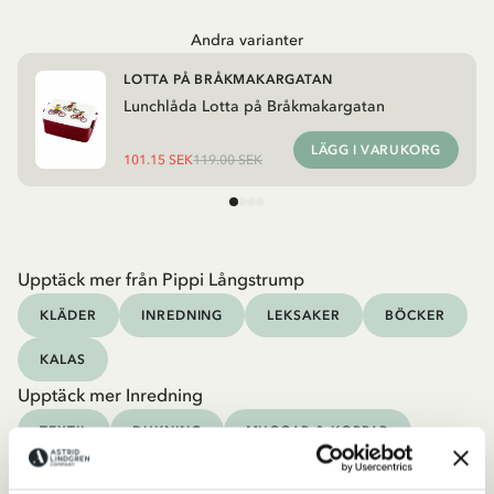
Andra varianter
LOTTA PÅ BRÅKMAKARGATAN
Lunchlåda Lotta på Bråkmakargatan
LÄGG I VARUKORG
101.15 SEK
119.00 SEK
Upptäck mer från Pippi Långstrump
KLÄDER
INREDNING
LEKSAKER
BÖCKER
KALAS
Upptäck mer Inredning
TEXTIL
DUKNING
MUGGAR & KOPPAR
BRICKOR