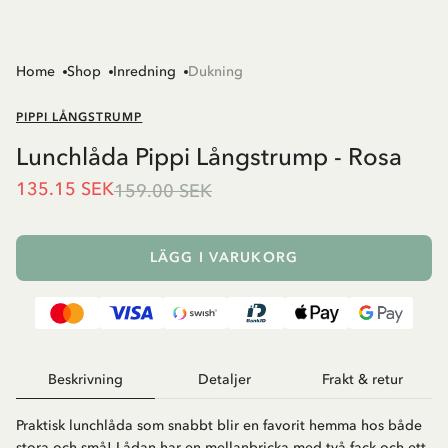
Home
Shop
Inredning
Dukning
PIPPI LÅNGSTRUMP
Lunchlåda Pippi Långstrump - Rosa
135.15 SEK
159.00 SEK
LÄGG I VARUKORG
Beskrivning
Detaljer
Frakt & retur
Praktisk lunchlåda som snabbt blir en favorit hemma hos både
stora och små! Lådan har en mellanbricka med två fack och ett