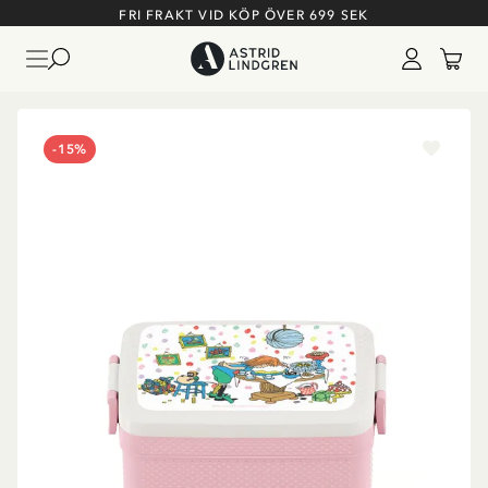
FRI FRAKT VID KÖP ÖVER 699 SEK
-15%