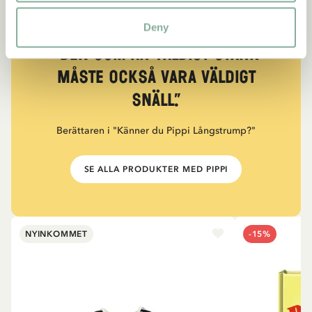
Deny
CITAT
“Den som är väldigt stark
måste också vara väldigt
snäll.”
Berättaren i "Känner du Pippi Långstrump?"
SE ALLA PRODUKTER MED PIPPI
NYINKOMMET
-15%