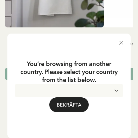
MADICKEN
A
Vitt förkläde - Madicken
Mug - And 
799.00 SEK
You’re browsing from another
country. Please select your country
LÄGG I VARUKORG
L
from the list below.
BEKRÄFTA