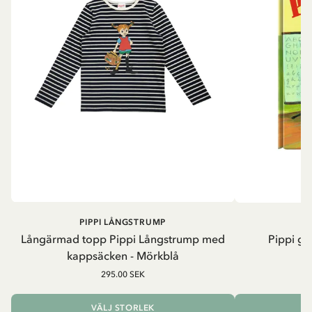
PIPPI LÅNGSTRUMP
Långärmad topp Pippi Långstrump med
Pippi ge
kappsäcken - Mörkblå
8
295.00 SEK
VÄLJ STORLEK
L