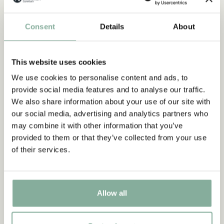
Consent
Details
About
This website uses cookies
We use cookies to personalise content and ads, to
provide social media features and to analyse our traffic.
CITAT
We also share information about your use of our site with
“Det är konstigt med mej. Jag
our social media, advertising and analytics partners who
kan så mycket!”
may combine it with other information that you’ve
provided to them or that they’ve collected from your use
Lotta, ur Visst kan Lotta nästan allting
of their services.
SE ALLA PRODUKTER MED LOTTA
Allow all
-15%