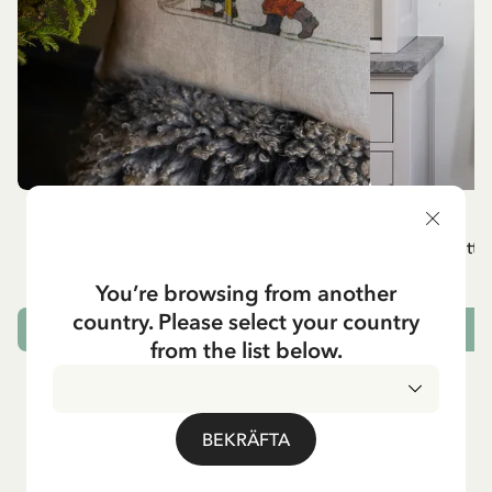
BARNEN I BULLERBYN
Kuddfodral Barnen i Bullerbyn, kapitel 2
Vitt 
349.00 SEK
You’re browsing from another
country. Please select your country
SLUTSÅLD
L
from the list below.
BEKRÄFTA