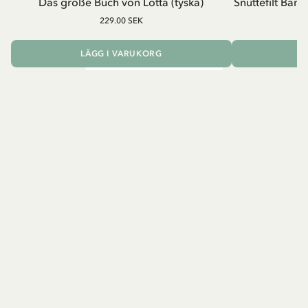
Das große Buch von Lotta (tyska)
Snuttefilt Bam
229.00 SEK
23
LÄGG I VARUKORG
L