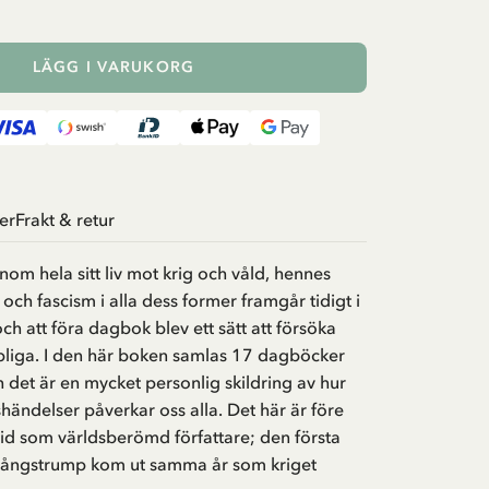
LÄGG I VARUKORG
er
Frakt & retur
m hela sitt liv mot krig och våld, hennes
och fascism i alla dess former framgår tidigt i
ch att föra dagbok blev ett sätt att försöka
pliga. I den här boken samlas 17 dagböcker
h det är en mycket personlig skildring av hur
händelser påverkar oss alla. Det här är före
tid som världsberömd författare; den första
Långstrump kom ut samma år som kriget