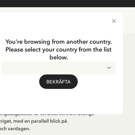
LEVERANSLAND
You’re browsing from another country.
Please select your country from the list
er
below.
Svenska
EN
gböcker 1939-1945
BEKRÄFTA
krigsdagböcker är ett unikt verk om Sverige
riget, med en parallell blick på
 och vardagen.