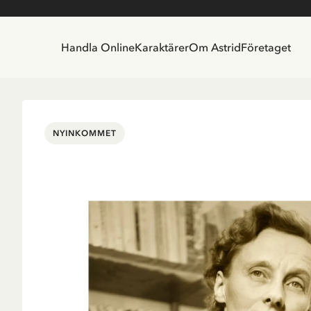
Handla Online
Karaktärer
Om Astrid
Företaget
NYINKOMMET