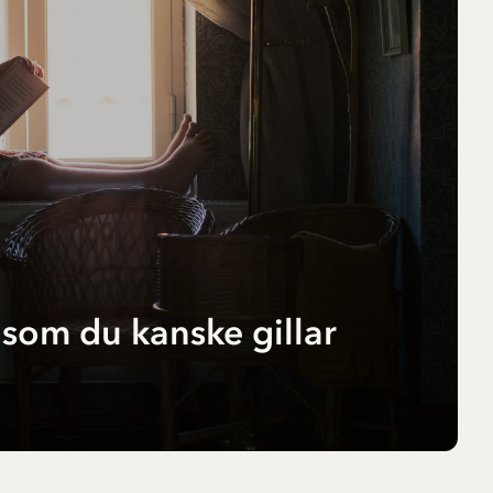
som du kanske gillar
r
pf