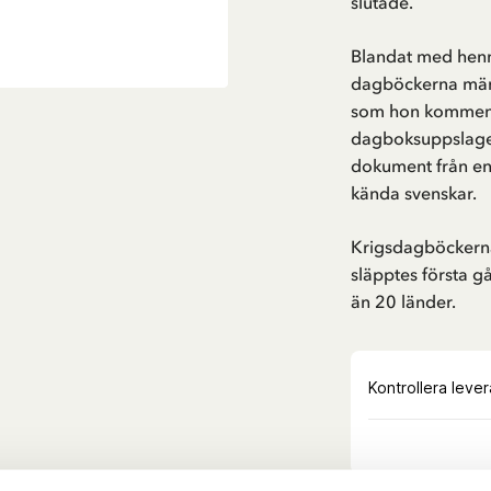
slutade.
Blandat med henn
dagböckerna mängd
som hon kommente
dagboksuppslagen 
dokument från en
kända svenskar.
Krigsdagböckern
släpptes första g
än 20 länder.