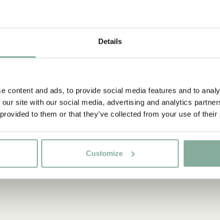
Upptäck mer Böc
0-3 ÅR
3-6
Details
UNGA VUXNA
e content and ads, to provide social media features and to analy
 our site with our social media, advertising and analytics partn
 provided to them or that they’ve collected from your use of their
Customize