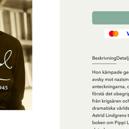
Beskrivning
Detalj
Hon kämpade geno
avsky mot nazism 
anteckningarna, o
förstå det obegri
från krigsåren oc
dramatiska världs
Astrid Lindgrens 
boken om Pippi 