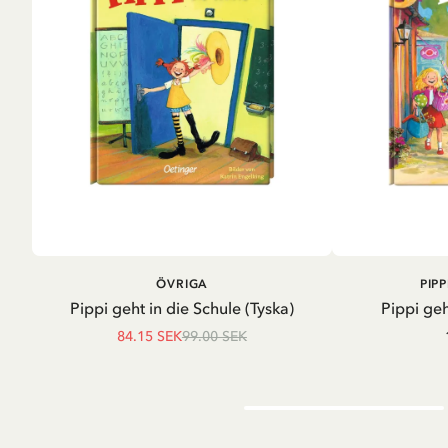
LÄGG I VARUKORG
LÄG
ÖVRIGA
PIP
Pippi geht in die Schule (Tyska)
Pippi geh
84.15 SEK
99.00 SEK