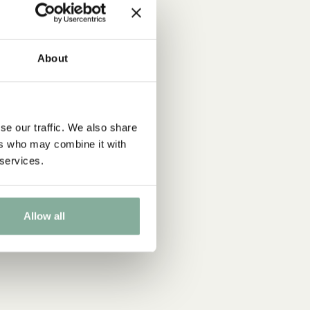
ker
 ÅR
6-9 ÅR
9-12 ÅR
About
se our traffic. We also share
ers who may combine it with
 services.
Allow all