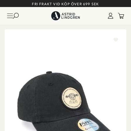
FRI FRAKT VID KÖP ÖVER 699 SEK