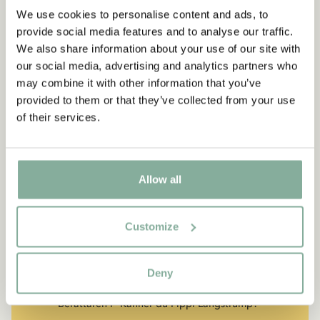
We use cookies to personalise content and ads, to
provide social media features and to analyse our traffic.
We also share information about your use of our site with
our social media, advertising and analytics partners who
may combine it with other information that you’ve
provided to them or that they’ve collected from your use
of their services.
Allow all
CITAT
“Den som är väldigt stark
Customize
måste också vara väldigt
snäll.”
Deny
Berättaren i "Känner du Pippi Långstrump?"