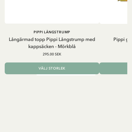
PIPPI LÅNGSTRUMP
Långärmad topp Pippi Långstrump med
Pippi ge
kappsäcken - Mörkblå
8
295.00 SEK
VÄLJ STORLEK
L