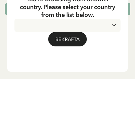
country. Please select your country
VÄLJ STORLEK
from the list below.
BEKRÄFTA
Vill du ha vårt nyhetsbrev?
Anmäl dig till vårt nyhetsbrev för godnattsagor, nyheter,