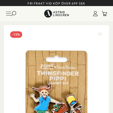
FRI FRAKT VID KÖP ÖVER 699 SEK
-15%