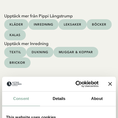
Upptäck mer från Pippi Långstrump
KLÄDER
INREDNING
LEKSAKER
BÖCKER
KALAS
Upptäck mer Inredning
TEXTIL
DUKNING
MUGGAR & KOPPAR
BRICKOR
Consent
Details
About
This website uses cookies