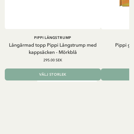
PIPPI LÅNGSTRUMP
Långärmad topp Pippi Långstrump med
Pippi ge
kappsäcken - Mörkblå
8
295.00 SEK
VÄLJ STORLEK
L