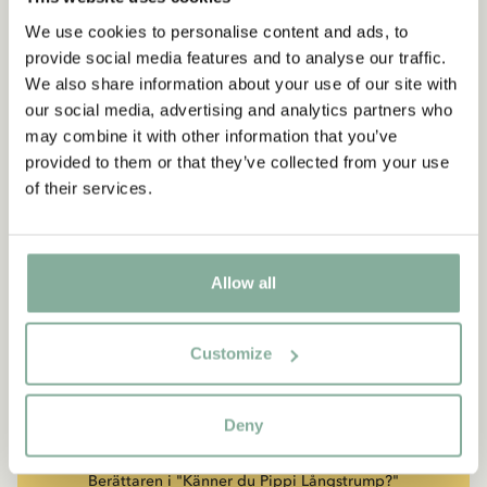
We use cookies to personalise content and ads, to
provide social media features and to analyse our traffic.
We also share information about your use of our site with
our social media, advertising and analytics partners who
may combine it with other information that you’ve
provided to them or that they’ve collected from your use
of their services.
Allow all
CITAT
Customize
“Den som är väldigt stark
måste också vara väldigt
Deny
snäll.”
Berättaren i "Känner du Pippi Långstrump?"