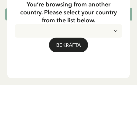
You’re browsing from another
country. Please select your country
LÄGG I VARUKORG
L
from the list below.
BEKRÄFTA
Vill du ha vårt nyhetsbrev?