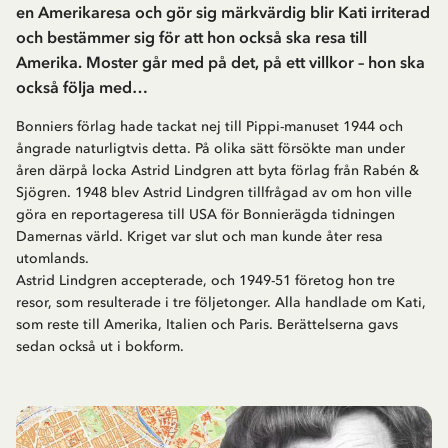
en Amerikaresa och gör sig märkvärdig blir Kati irriterad
och bestämmer sig för att hon också ska resa till
Amerika. Moster går med på det, på ett villkor – hon ska
också följa med…
Bonniers förlag hade tackat nej till Pippi-manuset 1944 och
ångrade naturligtvis detta. På olika sätt försökte man under
åren därpå locka Astrid Lindgren att byta förlag från Rabén &
Sjögren. 1948 blev Astrid Lindgren tillfrågad av om hon ville
göra en reportageresa till USA för Bonnierägda tidningen
Damernas värld. Kriget var slut och man kunde åter resa
utomlands.
Astrid Lindgren accepterade, och 1949-51 företog hon tre
resor, som resulterade i tre följetonger. Alla handlade om Kati,
som reste till Amerika, Italien och Paris. Berättelserna gavs
sedan också ut i bokform.