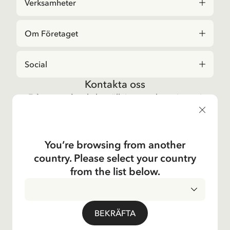
Verksamheter
Om Företaget
Social
Kontakta oss
Frågor angående beställningar och sortiment i
Astrid Lindgrenbutiken
, vänligen kontakta vår
kundtjänst:
E-post
You’re browsing from another
shop@astridlindgren.com
country. Please select your country
Om du vill komma i kontakt med Astrid Lindgren
from the list below.
Aktiebolag så hittar du alla medarbetare här:
Kontakter
INTEGRITETSPOLICY
LEVERANSLAND
BEKRÄFTA
ALLMÄNNA VILLKOR
IMPRESSUM