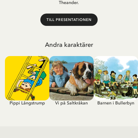
Theander.
TILL PRESENTATIONEN
Andra karaktärer
Pippi Långstrump
Vi på Saltkråkan
Barnen i Bullerbyn