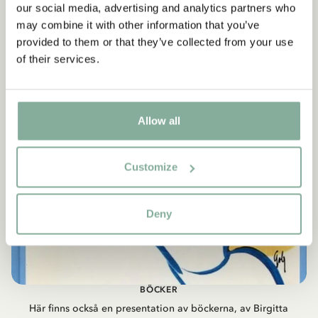
our social media, advertising and analytics partners who
läsa gratis via Litteraturbanken.
may combine it with other information that you’ve
provided to them or that they’ve collected from your use
LITTERATURBANKEN
of their services.
Allow all
Customize
Deny
BÖCKER
Här finns också en presentation av böckerna, av Birgitta