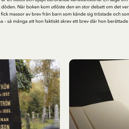
 döden. När boken kom utlöste den en stor debatt om det verk
n fick massor av brev från barn som kände sig tröstade och 
ma – så många att hon faktiskt skrev ett brev där hon berätt