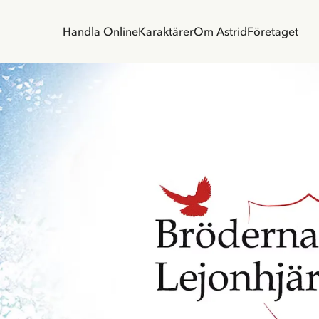
Handla Online
Karaktärer
Om Astrid
Företaget