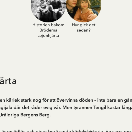
Historien bakom
Hur gick det
Bröderna
sedan?
Lejonhjärta
ärta
n kärlek stark nog för att övervinna döden – inte bara en gå
ijala där det råder evig vår. Men tyrannen Tengil kastar lång
 Uråldriga Bergens Berg.
är en tidlös och djupt berörande kärlekshistoria. En saga om