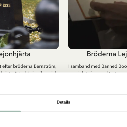
ejonhjärta
Bröderna Lej
t efter bröderna Bernström,
I samband med Banned Books
läste Astrid ”här vila späda
specialutgåva med texter om
kulle bli en saga om döden
även information om hu
agt.
Tjeckoslovakien på 80-tal
2023 års mott
Details
 LEJONHJÄRTA