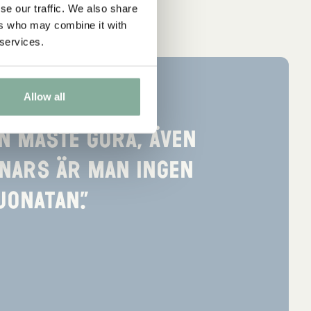
se our traffic. We also share
ers who may combine it with
 services.
Allow all
n måste göra, även
Annars är man ingen
Jonatan.”