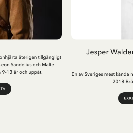
Jesper Walder
hjärta återigen tillgängligt
a Leon Sandelius och Malte
a 9-13 år och uppåt.
En av Sveriges mest kända nu
2018 Bröd
RTA
EXK