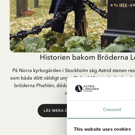
Historien bakom Bröderna L
På Norra kyrkogården i Stockholm såg Astrid stenen res
som båda dött väldigt unga. Och på Vimmerby kyrkogård 
bröderna Phahlén, döda 1860”. ”Då visste jag att det s
och om två bröder”, har Astrid s
Consent
LÄS MERA OM HISTORIEN BAKOM BRÖDERNA
This website uses cookies