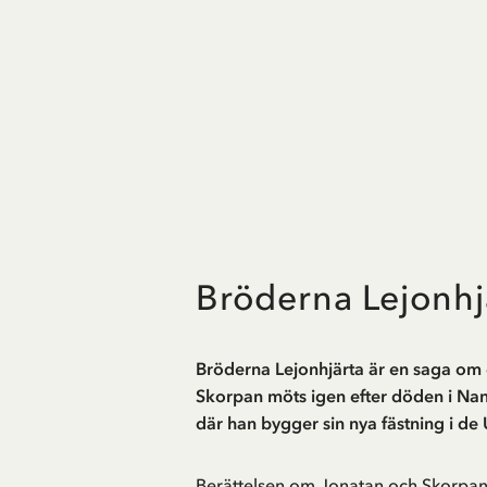
Bröderna Lejonhj
Bröderna Lejonhjärta är en saga om e
Skorpan möts igen efter döden i Nang
där han bygger sin nya fästning i de
Berättelsen om Jonatan och Skorpan 