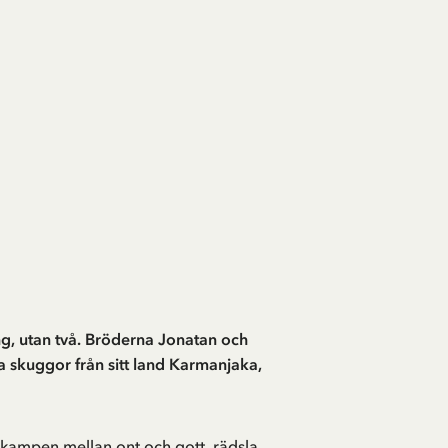
ng, utan två. Bröderna Jonatan och
a skuggor från sitt land Karmanjaka,
 kampen mellan ont och gott, rädsla