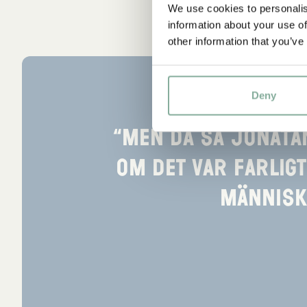
We use cookies to personalis
information about your use of
other information that you’ve
Deny
“Men då sa Jonata
om det var farligt
människa