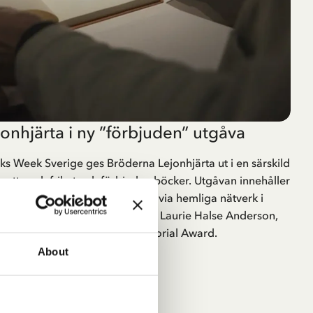
onhjärta i ny ”förbjuden” utgåva
 Week Sverige ges Bröderna Lejonhjärta ut i en särskild
 yttrandefrihet och förbjudna böcker. Utgåvan innehåller
r Bröderna Lejonhjärta spreds via hemliga nätverk i
et och avslutas med efterord av Laurie Halse Anderson,
agare av Astrid Lindgren Memorial Award.
About
LÄS MERA